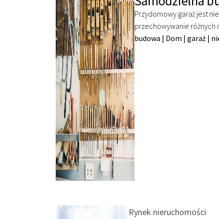
Samodzielna b
Przydomowy garaż jest nie
przechowywanie różnych r
budowa
|
Dom
|
garaż
|
n
Rynek nieruchomości