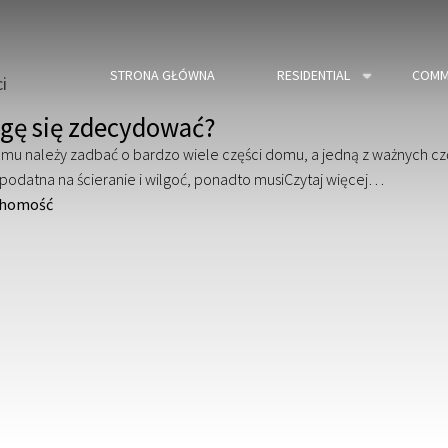
STRONA GŁÓWNA
RESIDENTIAL
COMM
i
ogę się zdecydować?
u należy zadbać o bardzo wiele części domu, a jedną z ważnych czę
podatna na ścieranie i wilgoć, ponadto musi
Czytaj więcej…
chomość