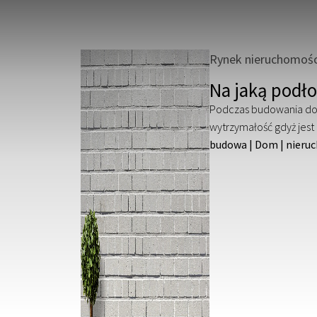
Rynek nieruchomośc
Na jaką podł
Podczas budowania dom
wytrzymałość gdyż jest 
budowa
|
Dom
|
nieru