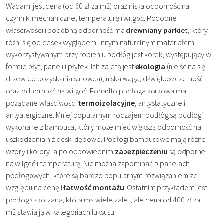
Wadami jest cena (od 60 zł za m2) oraz niska odporność na
czynniki mechaniczne, temperaturę i wilgoć. Podobne
właściwości i podobną odporność ma
drewniany parkiet
, który
różni się od desek wyglądem. Innym naturalnym materiałem
wykorzystywanym przy robieniu podłóg jest korek, występujący w
formie płyt, paneli i płytek. Ich zaletą jest
ekologia
(nie ścina się
drzew do pozyskania surowca), niska waga, dźwiękoszczelność
oraz odporność na wilgoć. Ponadto podłoga korkowa ma
pożądane właściwości
termoizolacyjne
, antystatyczne i
antyalergiczne. Mniej popularnym rodzajem podłóg są podłogi
wykonane z bambusa, który może mieć większą odporność na
uszkodzenia niż deski dębowe. Podłogi bambusowe mają różne
wzory i kolory, a po odpowiednim
zabezpieczeniu
są odporne
na wilgoć i temperaturę. Nie można zapominać o panelach
podłogowych, które są bardzo popularnym rozwiązaniem ze
względu na cenę i
łatwość montażu
. Ostatnim przykładem jest
podłoga skórzana, która ma wiele zalet, ale cena od 400 zł za
m2 stawia ją w kategoriach luksusu.