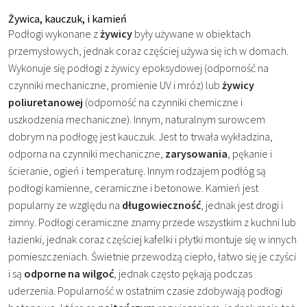
Żywica, kauczuk, i kamień
Podłogi wykonane z
żywicy
były używane w obiektach
przemysłowych, jednak coraz częściej używa się ich w domach.
Wykonuje się podłogi z żywicy epoksydowej (odporność na
czynniki mechaniczne, promienie UV i mróz) lub
żywicy
poliuretanowej
(odporność na czynniki chemiczne i
uszkodzenia mechaniczne). Innym, naturalnym surowcem
dobrym na podłogę jest kauczuk. Jest to trwała wykładzina,
odporna na czynniki mechaniczne,
zarysowania
, pękanie i
ścieranie, ogień i temperaturę. Innym rodzajem podłóg są
podłogi kamienne, ceramiczne i betonowe. Kamień jest
popularny ze względu na
długowieczność
, jednak jest drogi i
zimny. Podłogi ceramiczne znamy przede wszystkim z kuchni lub
łazienki, jednak coraz częściej kafelki i płytki montuje się w innych
pomieszczeniach. Świetnie przewodzą ciepło, łatwo się je czyści
i są
odporne na wilgoć
, jednak często pękają podczas
uderzenia. Popularność w ostatnim czasie zdobywają podłogi