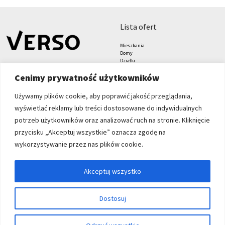
lista ofert
Mieszkania
Domy
Działki
Lokale
Cenimy prywatność użytkowników
Biura
Hale i magazyny
Grunty
Używamy plików cookie, aby poprawić jakość przeglądania,
znajdziesz nas tu
formularze
wyświetlać reklamy lub treści dostosowane do indywidualnych
Zgłoś nieruchomość
potrzeb użytkowników oraz analizować ruch na stronie. Kliknięcie
Zleć poszukiwanie
przycisku „Akceptuj wszystkie” oznacza zgodę na
Blog
Verso Nieruchomości sp. z
wykorzystywanie przez nas plików cookie.
o.o.
Grabiszyńska 208
Akceptuj wszystko
53-235 Wrocław
+48 71 71 27 000
Hej! Chętnie Ci pomogę 🙂
Dostosuj
biuro@verso.com.pl