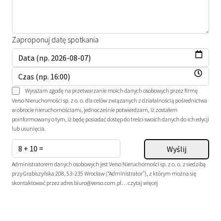
Zaproponuj datę spotkania
Wyrażam zgodę na przetwarzanie moich danych osobowych przez firmę
Verso Nieruchomości sp. z o. o. dla celów związanych z działalnością pośrednictwa
w obrocie nieruchomościami, jednocześnie potwierdzam, iż zostałem
poinformowany o tym, iż będę posiadać dostęp do treści swoich danych do ich edycji
lub usunięcia.
Administratorem danych osobowych jest Verso Nieruchomości sp. z o. o. z siedzibą
przy Grabiszyńska 208, 53-235 Wrocław (“Administrator”), z którym można się
skontaktować przez adres biuro@verso.com.pl…
czytaj więcej