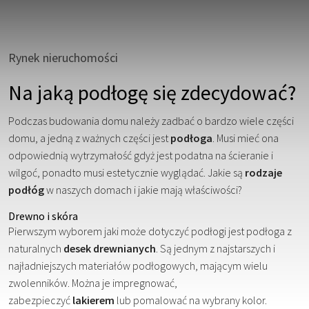
Rynek nieruchomości
Na jaką podłogę się zdecydować?
Podczas budowania domu należy zadbać o bardzo wiele części
domu, a jedną z ważnych części jest
podłoga
. Musi mieć ona
odpowiednią wytrzymałość gdyż jest podatna na ścieranie i
wilgoć, ponadto musi estetycznie wyglądać. Jakie są
rodzaje
podłóg
w naszych domach i jakie mają właściwości?
Drewno i skóra
Pierwszym wyborem jaki może dotyczyć podłogi jest podłoga z
naturalnych
desek drewnianych
. Są jednym z najstarszych i
najładniejszych materiałów podłogowych, mającym wielu
zwolenników. Można je impregnować,
zabezpieczyć
lakierem
lub pomalować na wybrany kolor.