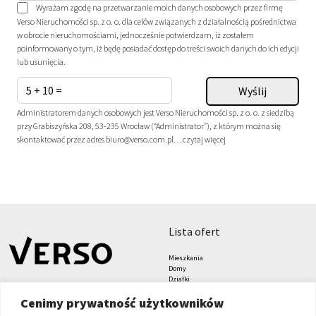
Wyrażam zgodę na przetwarzanie moich danych osobowych przez firmę
Verso Nieruchomości sp. z o. o. dla celów związanych z działalnością pośrednictwa
w obrocie nieruchomościami, jednocześnie potwierdzam, iż zostałem
poinformowany o tym, iż będę posiadać dostęp do treści swoich danych do ich edycji
lub usunięcia.
Administratorem danych osobowych jest Verso Nieruchomości sp. z o. o. z siedzibą
przy Grabiszyńska 208, 53-235 Wrocław (“Administrator”), z którym można się
skontaktować przez adres biuro@verso.com.pl…
czytaj więcej
lista ofert
Mieszkania
Domy
Działki
Lokale
Cenimy prywatność użytkowników
Biura
Hale i magazyny