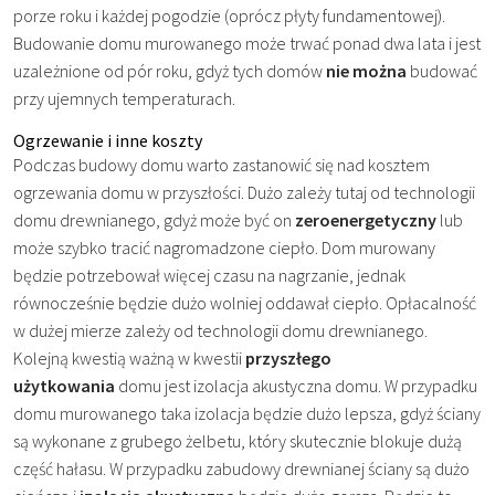
porze roku i każdej pogodzie (oprócz płyty fundamentowej).
Budowanie domu murowanego może trwać ponad dwa lata i jest
uzależnione od pór roku, gdyż tych domów
nie można
budować
przy ujemnych temperaturach.
Ogrzewanie i inne koszty
Podczas budowy domu warto zastanowić się nad kosztem
ogrzewania domu w przyszłości. Dużo zależy tutaj od technologii
domu drewnianego, gdyż może być on
zeroenergetyczny
lub
może szybko tracić nagromadzone ciepło. Dom murowany
będzie potrzebował więcej czasu na nagrzanie, jednak
równocześnie będzie dużo wolniej oddawał ciepło. Opłacalność
w dużej mierze zależy od technologii domu drewnianego.
Kolejną kwestią ważną w kwestii
przyszłego
użytkowania
domu jest izolacja akustyczna domu. W przypadku
domu murowanego taka izolacja będzie dużo lepsza, gdyż ściany
są wykonane z grubego żelbetu, który skutecznie blokuje dużą
część hałasu. W przypadku zabudowy drewnianej ściany są dużo