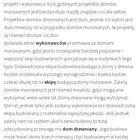
projekt i wykonawca. Ilość gotowych projektów domów
murowanych jest bardzo duża i każdy znajdzie coś dla siebie.
Projektów domów drewnianych jest dużo, jednak ich wybór jest
dużo mniejszy niż w przypadku domów murowanych, te projekty
są również droższe. Liczba i
doświadczenie
wykonawców
przemawia za domami
murowanymi, gdyż jest to rozwiązanie bardziej popularne i
większość ekip budowlanych specjalizuje się w budynkach tego
typu. Doświadczona ekipa budowlana budująca domy z drewna
będzie oczekiwała wyższego wynagrodzenia i trzeba będzie
czekać dłużej niż na
ekipę
budującą domy murowane. Zaletą
domów murowanych jest również trwałość, gdyż mogą one
wytrzymać wiele setek lat. Domy drewniane mogą wytrzymać
tyle lat, jednak tylko jeśli zostaną wykonane przez doświadczoną
ekipę budowlaną z materiałów najwyższej jakości. Jeśli jednak
zależy nam na szybkim ukończeniu budowy to tutaj
zdecydowaną przewagę ma
dom drewniany
. Jego budowa
może trwać około trzech miesięcy i być budowanym w każdej