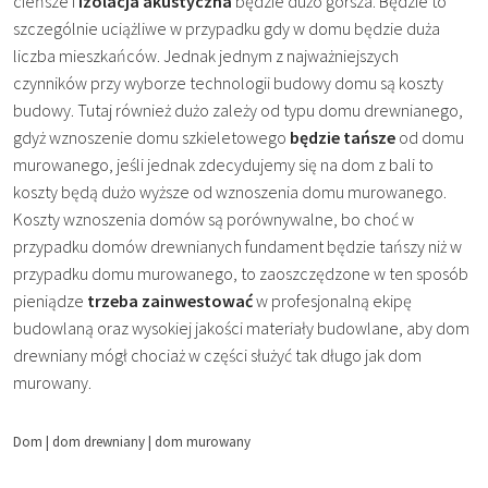
cieńsze i
izolacja akustyczna
będzie dużo gorsza. Będzie to
szczególnie uciążliwe w przypadku gdy w domu będzie duża
liczba mieszkańców. Jednak jednym z najważniejszych
czynników przy wyborze technologii budowy domu są koszty
budowy. Tutaj również dużo zależy od typu domu drewnianego,
gdyż wznoszenie domu szkieletowego
będzie tańsze
od domu
murowanego, jeśli jednak zdecydujemy się na dom z bali to
koszty będą dużo wyższe od wznoszenia domu murowanego.
Koszty wznoszenia domów są porównywalne, bo choć w
przypadku domów drewnianych fundament będzie tańszy niż w
przypadku domu murowanego, to zaoszczędzone w ten sposób
pieniądze
trzeba zainwestować
w profesjonalną ekipę
budowlaną oraz wysokiej jakości materiały budowlane, aby dom
drewniany mógł chociaż w części służyć tak długo jak dom
murowany.
Dom
|
dom drewniany
|
dom murowany