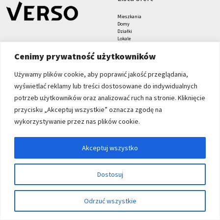
Mieszkania
Domy
Działki
Lokale
Biura
Hale i magazyny
Cenimy prywatność użytkowników
Grunty
znajdziesz nas tu
formularze
Używamy plików cookie, aby poprawić jakość przeglądania,
wyświetlać reklamy lub treści dostosowane do indywidualnych
Zgłoś nieruchomość
Zleć poszukiwanie
potrzeb użytkowników oraz analizować ruch na stronie. Kliknięcie
Blog
przycisku „Akceptuj wszystkie” oznacza zgodę na
Verso Nieruchomości sp. z
wykorzystywanie przez nas plików cookie.
o.o.
Grabiszyńska 208
53-235 Wrocław
Akceptuj wszystko
+48 71 71 27 000
biuro@verso.com.pl
Dostosuj
© 2026 Wszystkie prawa zastrzeżone | Program dla biur nieruchomości -
Odrzuć wszystkie
asaricrm.com