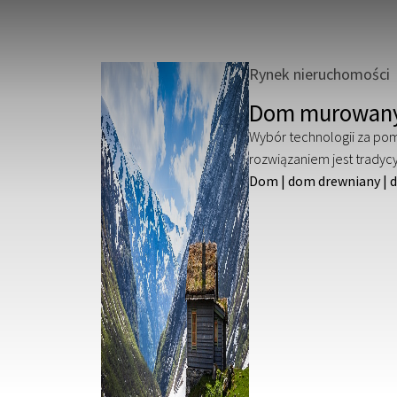
Rynek nieruchomości
Dom murowany
Wybór technologii za pom
rozwiązaniem jest tradycy
Dom
|
dom drewniany
|