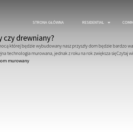
STRONA GŁÓWNA
RESIDENTIAL
COMM
 czy drewniany?
ocą której będzie wybudowany nasz przyszły dom będzie bardzo waż
jna technologia murowana, jednak z roku na rok zwiększa się
Czytaj 
dom murowany