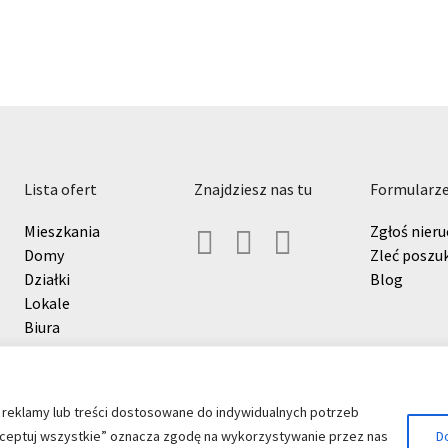
lista ofert
znajdziesz nas tu
formularz
Mieszkania
Zgłoś nier
Domy
Zleć poszu
Działki
Blog
Lokale
Biura
Hale i magazyny
Grunty
 reklamy lub treści dostosowane do indywidualnych potrzeb
„Akceptuj wszystkie” oznacza zgodę na wykorzystywanie przez nas
D