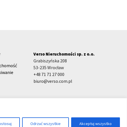
e
Verso Nieruchomości sp. z o.o.
Grabiszyńska 208
uchomość
53-235 Wrocław
kiwanie
+48 71 71 27 000
biuro@verso.com.pl
ostosuj
Odrzuć wszystkie
Akceptuj wszystko