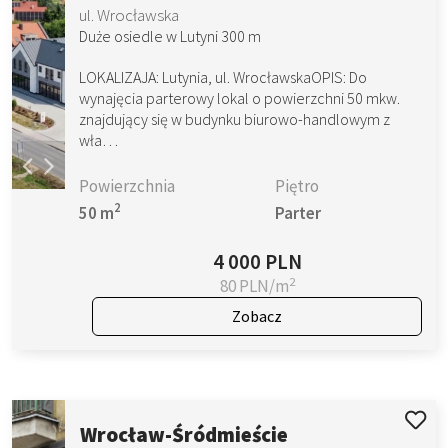
ul. Wrocławska
Duże osiedle w Lutyni 300 m
LOKALIZAJA: Lutynia, ul. WrocławskaOPIS: Do
wynajęcia parterowy lokal o powierzchni 50 mkw.
znajdujący się w budynku biurowo-handlowym z
wła…
Powierzchnia
Piętro
2
50 m
Parter
4 000 PLN
2
80 PLN/m
Zobacz
Wrocław-Śródmieście