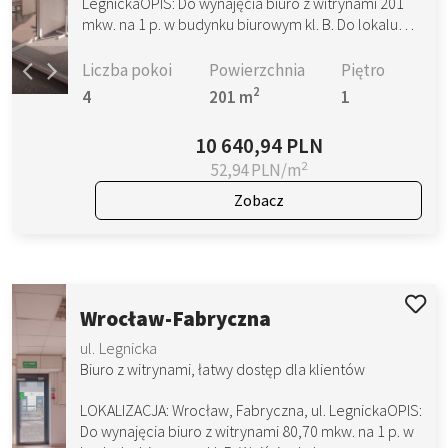
LegnickaOPIS: Do wynajęcia biuro z witrynami 201
mkw. na 1 p. w budynku biurowym kl. B. Do lokalu…
Liczba pokoi
Powierzchnia
Piętro
2
4
201 m
1
10 640,94 PLN
2
52,94 PLN/m
Zobacz
Wrocław-Fabryczna
ul. Legnicka
Biuro z witrynami, łatwy dostęp dla klientów
LOKALIZACJA: Wrocław, Fabryczna, ul. LegnickaOPIS:
Do wynajęcia biuro z witrynami 80,70 mkw. na 1 p. w