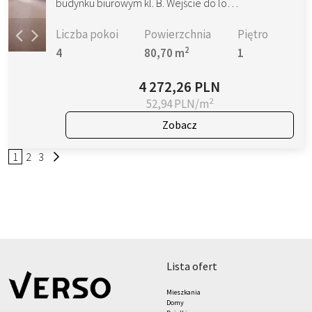
budynku biurowym kl. B. Wejście do lo…
Liczba pokoi
Powierzchnia
Piętro
2
4
80,70 m
1
4 272,26 PLN
2
52,94 PLN/m
Zobacz
1
2
3
lista ofert
Mieszkania
Domy