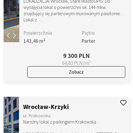
LOKALIZACJA: Wrocław, Stare MiastoOPIS: Do
wynajęcia lokal o powierzchni ok. 144 mkw.
znajdujący się parterowym murowanym pawilonie.
Lokal z…
Powierzchnia
Piętro
2
143,46 m
Parter
9 300 PLN
2
64,83 PLN/m
Zobacz
Wrocław-Krzyki
ul. Krakowska
Narożny lokal z parkingiem Krakowska