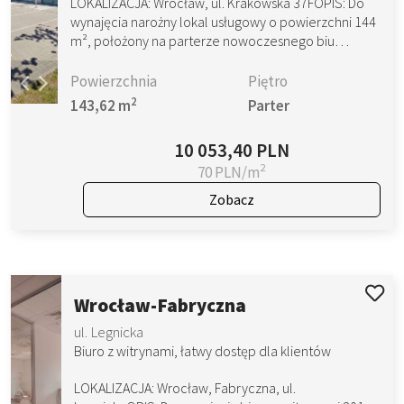
LOKALIZACJA: Wrocław, ul. Krakowska 37FOPIS: Do
wynajęcia narożny lokal usługowy o powierzchni 144
m², położony na parterze nowoczesnego biu…
Powierzchnia
Piętro
2
143,62 m
Parter
10 053,40 PLN
2
70 PLN/m
Zobacz
Wrocław-Fabryczna
ul. Legnicka
Biuro z witrynami, łatwy dostęp dla klientów
LOKALIZACJA: Wrocław, Fabryczna, ul.