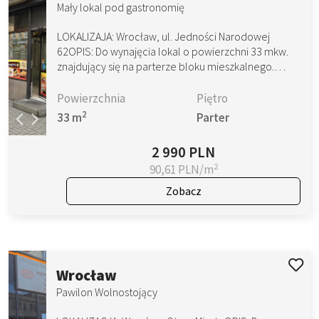
Mały lokal pod gastronomię
LOKALIZAJA: Wrocław, ul. Jedności Narodowej
62OPIS: Do wynajęcia lokal o powierzchni 33 mkw.
znajdujący się na parterze bloku mieszkalnego.…
Powierzchnia
Piętro
2
33 m
Parter
2 990 PLN
2
90,61 PLN/m
Zobacz
Wrocław
Pawilon Wolnostojący