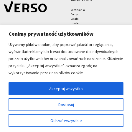
Mieszkania
Domy
Działki
Lokale
Biura
Hale i magazyny
Cenimy prywatność użytkowników
Grunty
znajdziesz nas tu
formularze
Używamy plików cookie, aby poprawić jakość przeglądania,
wyświetlać reklamy lub treści dostosowane do indywidualnych
Zgłoś nieruchomość
Zleć poszukiwanie
potrzeb użytkowników oraz analizować ruch na stronie. Kliknięcie
Blog
przycisku „Akceptuj wszystkie” oznacza zgodę na
Verso Nieruchomości sp. z
wykorzystywanie przez nas plików cookie.
o.o.
Grabiszyńska 208
53-235 Wrocław
Akceptuj wszystko
+48 71 71 27 000
biuro@verso.com.pl
Dostosuj
© 2026 Wszystkie prawa zastrzeżone | Program dla biur nieruchomości -
Odrzuć wszystkie
asaricrm.com