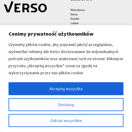
Mieszkania
Domy
Działki
Lokale
Biura
Hale i magazyny
Cenimy prywatność użytkowników
Grunty
znajdziesz nas tu
formularze
Używamy plików cookie, aby poprawić jakość przeglądania,
wyświetlać reklamy lub treści dostosowane do indywidualnych
Zgłoś nieruchomość
Zleć poszukiwanie
potrzeb użytkowników oraz analizować ruch na stronie. Kliknięcie
Blog
przycisku „Akceptuj wszystkie” oznacza zgodę na
Verso Nieruchomości sp. z
wykorzystywanie przez nas plików cookie.
o.o.
Grabiszyńska 208
53-235 Wrocław
Akceptuj wszystko
+48 71 71 27 000
biuro@verso.com.pl
Dostosuj
© 2026 Wszystkie prawa zastrzeżone | Program dla biur nieruchomości -
Odrzuć wszystkie
asaricrm.com