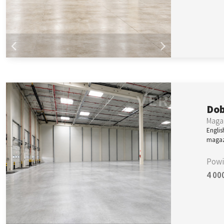
Dob
Magaz
Englis
magaz
Powi
4 00