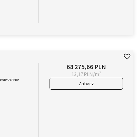
68 275,66 PLN
2
13,17 PLN/m
owierzchnie
Zobacz