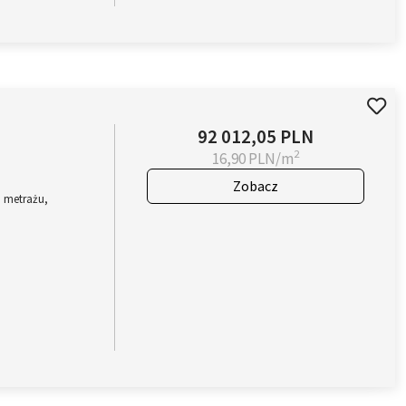
92 012,05 PLN
2
16,90 PLN/m
Zobacz
 metrażu,