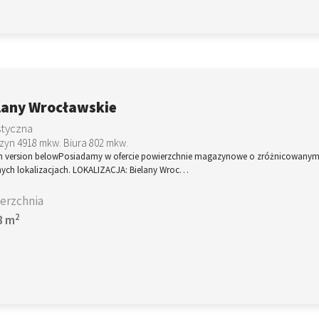
lany Wrocławskie
styczna
yn 4918 mkw. Biura 802 mkw.
sh version belowPosiadamy w ofercie powierzchnie magazynowe o zróżnicowanym
nych lokalizacjach. LOKALIZACJA: Bielany Wroc…
erzchnia
2
8 m