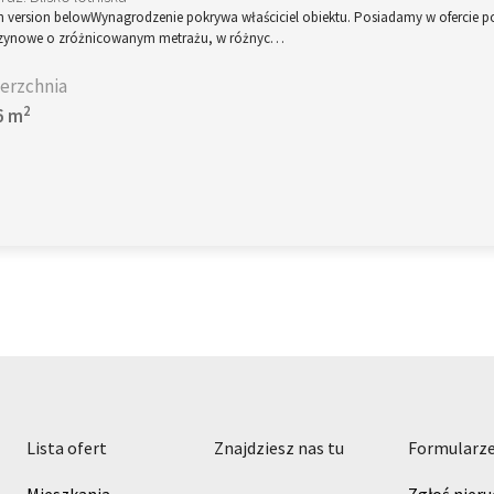
h version belowWynagrodzenie pokrywa właściciel obiektu. Posiadamy w ofercie p
ynowe o zróżnicowanym metrażu, w różnyc…
erzchnia
2
6 m
lista ofert
znajdziesz nas tu
formularz
Mieszkania
Zgłoś nier