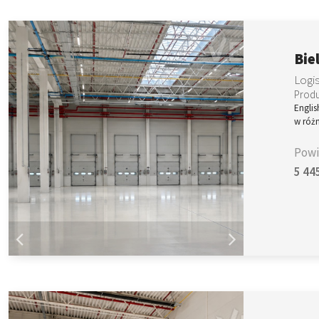
Bie
Logi
Produ
Engli
w róż
Powi
5 44