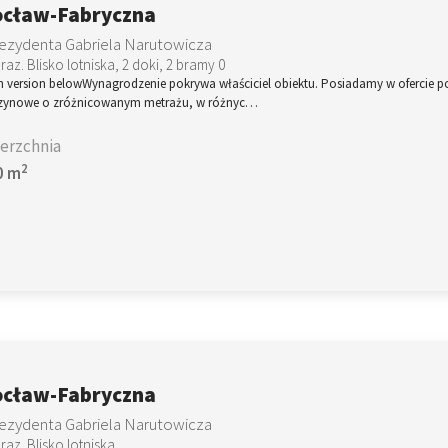
cław-Fabryczna
Prezydenta Gabriela Narutowicza
raz. Blisko lotniska, 2 doki, 2 bramy 0
h version belowWynagrodzenie pokrywa właściciel obiektu. Posiadamy w ofercie p
ynowe o zróżnicowanym metrażu, w różnyc…
erzchnia
2
0 m
cław-Fabryczna
Prezydenta Gabriela Narutowicza
raz. Blisko lotniska