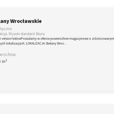
lany Wrocławskie
styczna
kcja. Wysoki standard. Biura
sh version belowPosiadamy w ofercie powierzchnie magazynowe o zróżnicowanym
nych lokalizacjach. LOKALIZACJA: Bielany Wroc…
erzchnia
2
5 m