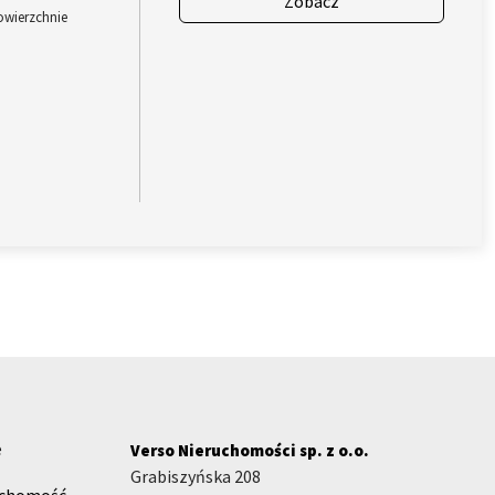
Zobacz
owierzchnie
e
Verso Nieruchomości sp. z o.o.
Grabiszyńska 208
uchomość