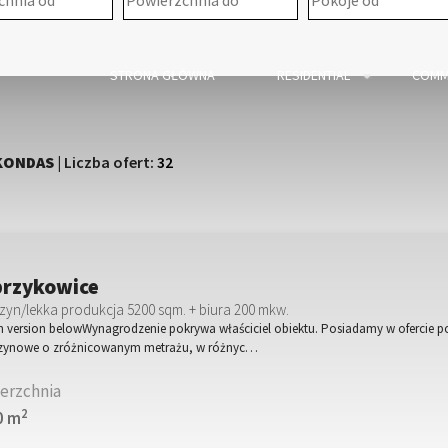
STRONA GŁÓWNA
RESIDENTIAL
COMM
KONDAS
| Liczba ofert:
32
rzykowice
yn/lekka produkcja 5200 sqm. + biura 200 mkw.
h version belowWynagrodzenie pokrywa właściciel obiektu. Posiadamy w ofercie p
ynowe o zróżnicowanym metrażu, w różnyc…
erzchnia
2
0 m