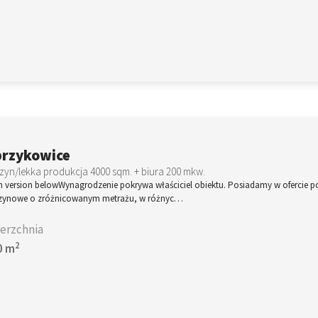
rzykowice
yn/lekka produkcja 4000 sqm. + biura 200 mkw.
h version belowWynagrodzenie pokrywa właściciel obiektu. Posiadamy w ofercie p
ynowe o zróżnicowanym metrażu, w różnyc…
erzchnia
2
0 m