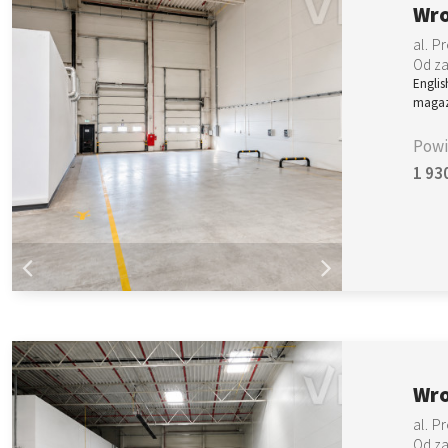
Wro
al. 
Od za
Englis
magaz
Powi
1 93
Wro
al. 
Od za