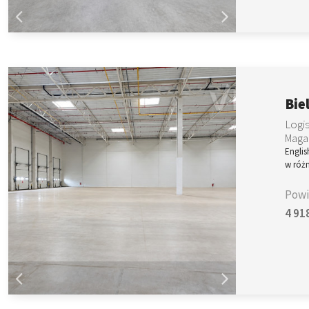
Bie
Logi
Magaz
Engli
w róż
Powi
4 91