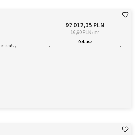
92 012,05 PLN
2
16,90 PLN/m
Zobacz
 metrażu,