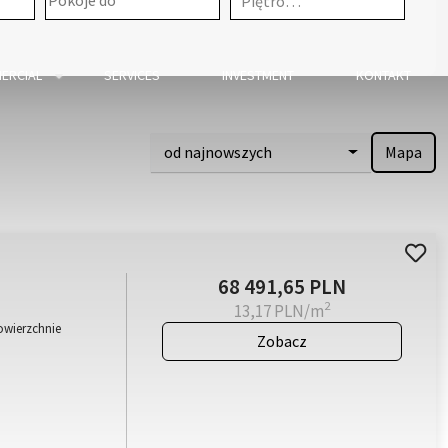
Piętro…
ERCIAL
SERVICES
INVESTMENT
KONTAKT
od najnowszych
Mapa
68 491,65 PLN
2
13,17 PLN/m
owierzchnie
Zobacz