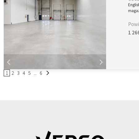
Englis
magaz
Powi
1 26
1
2
3
4
5
...
6