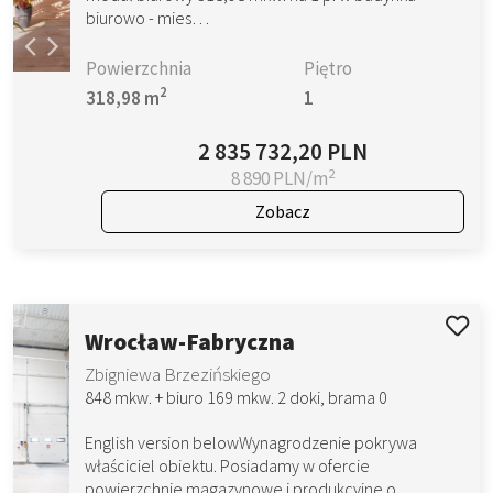
biurowo - mies…
Powierzchnia
Piętro
2
318,98 m
1
2 835 732,20 PLN
2
8 890 PLN/m
Zobacz
Wrocław-Fabryczna
Zbigniewa Brzezińskiego
848 mkw. + biuro 169 mkw. 2 doki, brama 0
English version belowWynagrodzenie pokrywa
właściciel obiektu. Posiadamy w ofercie
powierzchnie magazynowe i produkcyjne o