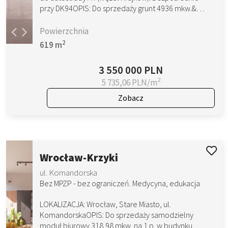
przy DK94OPIS: Do sprzedaży grunt 4936 mkw.&…
Powierzchnia
2
619 m
3 550 000 PLN
2
5 735,06 PLN/m
Zobacz
Wrocław-Krzyki
ul. Komandorska
Bez MPZP - bez ograniczeń. Medycyna, edukacja
LOKALIZACJA: Wrocław, Stare Miasto, ul.
KomandorskaOPIS: Do sprzedaży samodzielny
moduł biurowy 318,98 mkw. na 1 p. w budynku