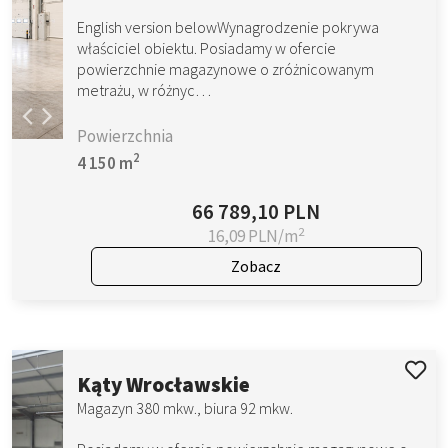
English version belowWynagrodzenie pokrywa
właściciel obiektu. Posiadamy w ofercie
powierzchnie magazynowe o zróżnicowanym
metrażu, w różnyc…
Powierzchnia
2
4 150 m
66 789,10 PLN
2
16,09 PLN/m
Zobacz
Kąty Wrocławskie
Magazyn 380 mkw., biura 92 mkw.