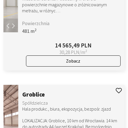
powierzchnie magazynowe o zróżnicowanym
metrażu, w różnyc…
Powierzchnia
2
481 m
14 565,49 PLN
2
30,28 PLN/m
Zobacz
Groblice
Spółdzielcza
Hala produkc., biura, ekspozycja, bezpośr. zjazd
LOKALIZACJA: Groblice, 10 km od Wrocławia. 14 km
do autostrady A4 (węzeł Krajków). Bezpośrednio