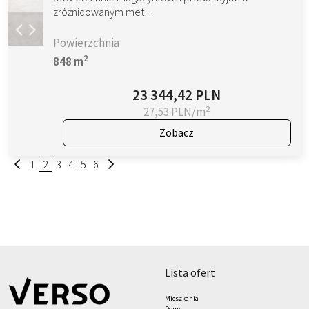
zróżnicowanym met…
Powierzchnia
2
848 m
23 344,42 PLN
2
27,53 PLN/m
Zobacz
1
2
3
4
5
6
lista ofert
Mieszkania
Domy