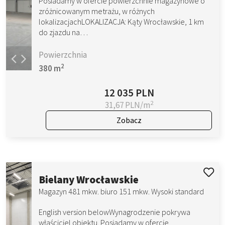
Posiadamy w ofercie powierzchnie magazynowe o
zróżnicowanym metrażu, w różnych
lokalizacjachLOKALIZACJA: Kąty Wrocławskie, 1 km
do zjazdu na…
Powierzchnia
2
380 m
12 035 PLN
2
31,67 PLN/m
Zobacz
Bielany Wrocławskie
Magazyn 481 mkw. biuro 151 mkw. Wysoki standard
English version belowWynagrodzenie pokrywa
właściciel obiektu. Posiadamy w ofercie