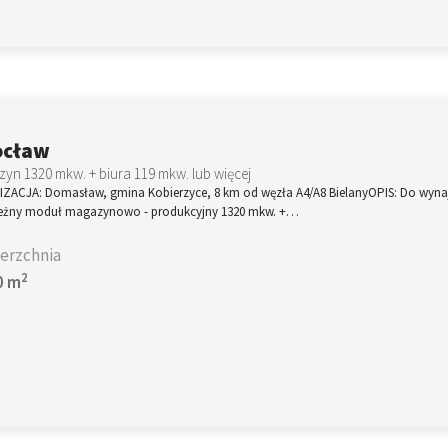
ocław
yn 1320 mkw. + biura 119 mkw. lub więcej
IZACJA: Domasław, gmina Kobierzyce, 8 km od węzła A4/A8 BielanyOPIS: Do wyna
leżny moduł magazynowo - produkcyjny 1320 mkw. +…
erzchnia
2
0 m