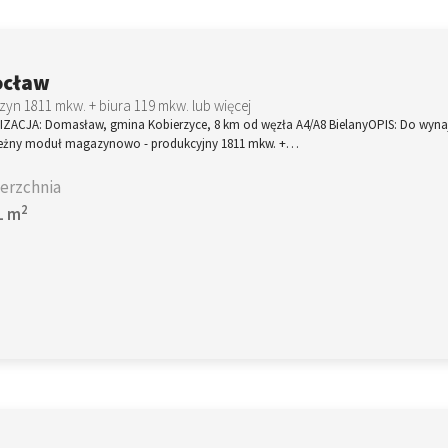
ocław
yn 1811 mkw. + biura 119 mkw. lub więcej
IZACJA: Domasław, gmina Kobierzyce, 8 km od węzła A4/A8 BielanyOPIS: Do wyna
leżny moduł magazynowo - produkcyjny 1811 mkw. +…
erzchnia
2
1 m