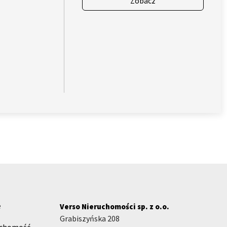
Zobacz
e
Verso Nieruchomości sp. z o.o.
Grabiszyńska 208
uchomość