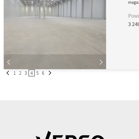
magaz
Powi
3 24
1
2
3
4
5
6