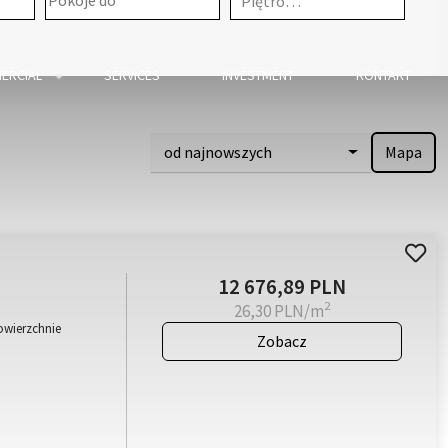
Piętro…
ERCIAL
SERVICES
INVESTMENT
KONTAKT
od najnowszych
Mapa
12 676,89 PLN
2
26,30 PLN/m
owierzchnie
Zobacz