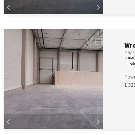
Wr
Magaz
LOKAL
nieza
Powi
1 32