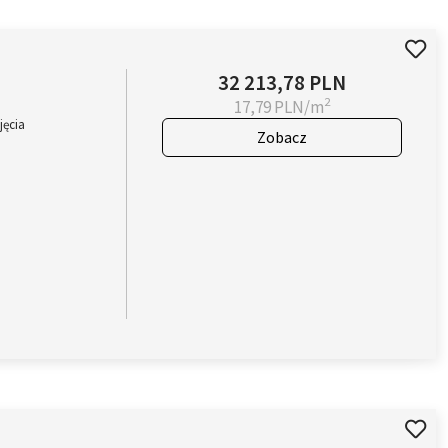
32 213,78 PLN
2
17,79 PLN/m
jęcia
Zobacz