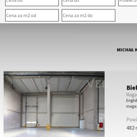
MICHAŁ 
Bie
Magaz
Englis
magaz
Powi
482