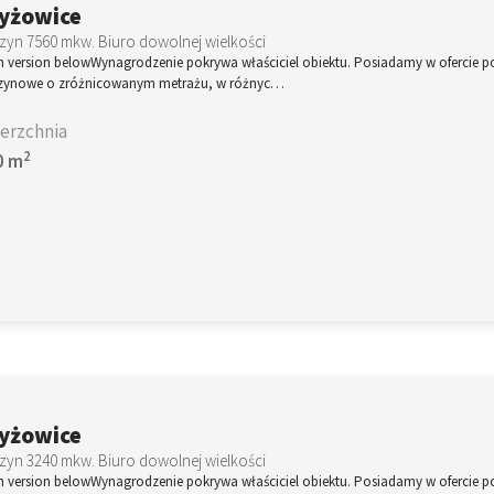
yżowice
yn 7560 mkw. Biuro dowolnej wielkości
h version belowWynagrodzenie pokrywa właściciel obiektu. Posiadamy w ofercie p
ynowe o zróżnicowanym metrażu, w różnyc…
erzchnia
2
0 m
yżowice
yn 3240 mkw. Biuro dowolnej wielkości
h version belowWynagrodzenie pokrywa właściciel obiektu. Posiadamy w ofercie p