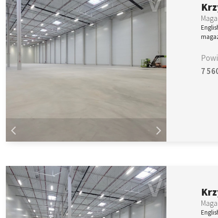
Krz
Magaz
Englis
magaz
Powi
7 56
Krz
Magaz
Englis