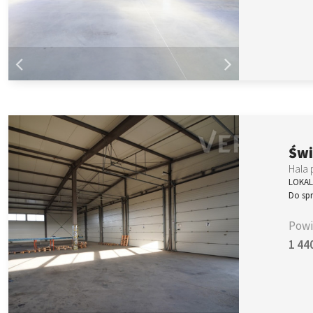
Świ
Hala 
LOKAL
Do sp
Powi
1 44