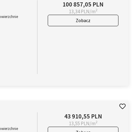
100 857,05 PLN
2
13,34 PLN/m
owierzchnie
Zobacz
43 910,55 PLN
2
13,55 PLN/m
owierzchnie