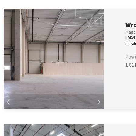
Wr
Magaz
LOKAL
nieza
Powi
1 81