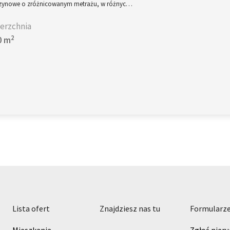
ynowe o zróżnicowanym metrażu, w różnyc…
erzchnia
2
0 m
lista ofert
znajdziesz nas tu
formularz
Mieszkania
Zgłoś nier