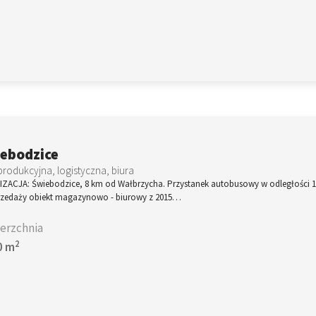
ebodzice
produkcyjna, logistyczna, biura
IZACJA: Świebodzice, 8 km od Wałbrzycha. Przystanek autobusowy w odległości 1
rzedaży obiekt magazynowo - biurowy z 2015…
erzchnia
2
0 m