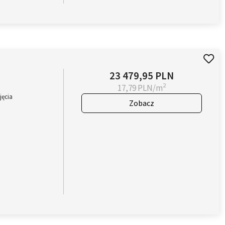
23 479,95 PLN
2
17,79 PLN/m
jęcia
Zobacz