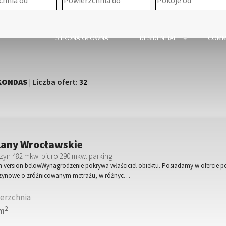
STRONA GŁÓWNA
RESIDENTIAL
COMM
KONDAS
| Liczba ofert:
32
lany Wrocławskie
yn 482 mkw. biuro 290 mkw. parking
h version belowWynagrodzenie pokrywa właściciel obiektu. Posiadamy w ofercie p
ynowe o zróżnicowanym metrażu, w różnyc…
erzchnia
2
 m