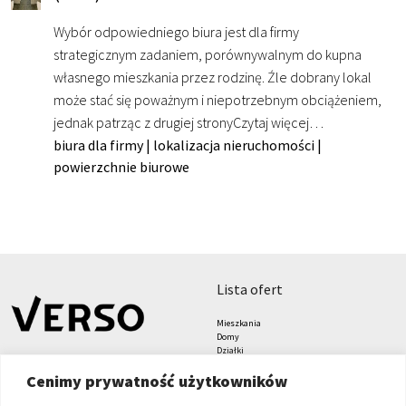
Wybór odpowiedniego biura jest dla firmy
strategicznym zadaniem, porównywalnym do kupna
własnego mieszkania przez rodzinę. Źle dobrany lokal
może stać się poważnym i niepotrzebnym obciążeniem,
jednak patrząc z drugiej strony
Czytaj więcej…
biura dla firmy
|
lokalizacja nieruchomości
|
powierzchnie biurowe
lista ofert
Mieszkania
Domy
Działki
Lokale
Cenimy prywatność użytkowników
Biura
Hale i magazyny
Grunty