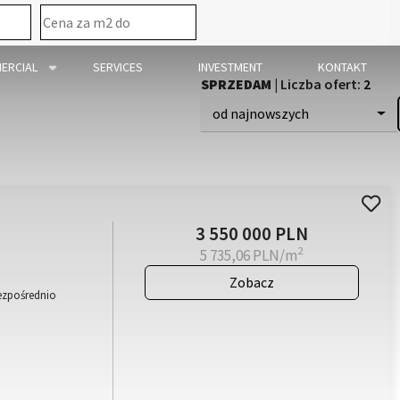
mapa
ERCIAL
SERVICES
INVESTMENT
KONTAKT
SPRZEDAM
| Liczba ofert:
2
od najnowszych
3 550 000 PLN
2
5 735,06 PLN/m
Zobacz
Bezpośrednio