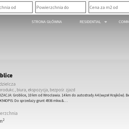
STRONA GŁÓWNA
RESIDENTIAL
COMM
blice
dzielcza
produkc., biura, ekspozycja, bezpośr. zjazd
ZACJA: Groblice, 10 km od Wrocławia. 14 km do autostrady A4 (węzeł Krajków). 
DK94OPIS: Do sprzedaży grunt 4936 mkw.&…
erzchnia
2
 m