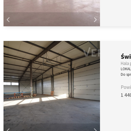
Świ
Hala 
LOKAL
Do sp
Powi
1 44