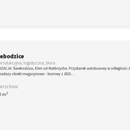
ebodzice
produkcyjna, logistyczna, biura
IZACJA: Świebodzice, 8 km od Wałbrzycha. Przystanek autobusowy w odległości 1
rzedaży obiekt magazynowo - biurowy z 2015…
erzchnia
2
0 m