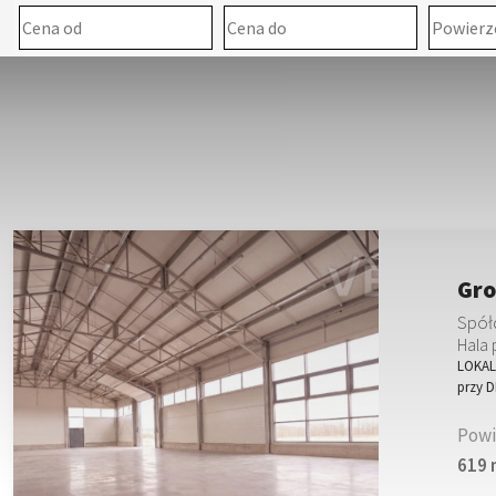
Gro
Spół
Hala 
LOKALI
przy 
Powi
619