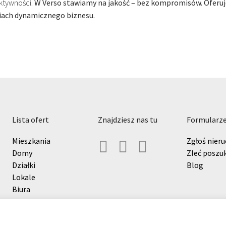
ktywności.
W Verso stawiamy na jakość – bez kompromisów. Oferuj
liach dynamicznego biznesu.
lista ofert
znajdziesz nas tu
formularz
Mieszkania
Zgłoś nier
Domy
Zleć poszu
Działki
Blog
Lokale
Biura
Hale i magazyny
Grunty