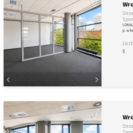
Wro
Strz
5 pom
LOKALI
p. w b
Licz
5
Wro
Strz
2 pom