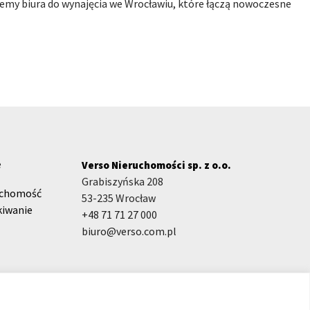
emy biura do wynajęcia we Wrocławiu, które łączą nowoczesne
e
Verso Nieruchomości sp. z o.o.
Grabiszyńska 208
uchomość
53-235 Wrocław
kiwanie
+48 71 71 27 000
biuro@verso.com.pl
Hej! Chętnie Ci pomogę 🙂