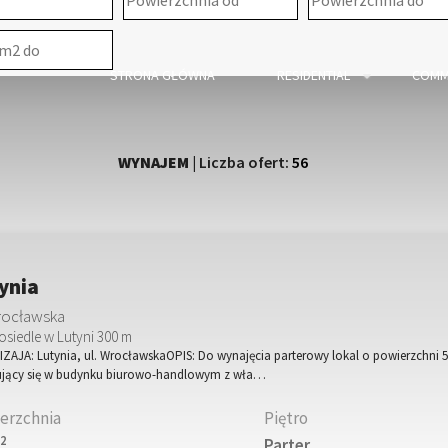
STRONA GŁÓWNA
RESIDENTIAL
COMM
WYNAJEM
| Liczba ofert:
56
ynia
Wrocławska
osiedle w Lutyni 300 m
ZAJA: Lutynia, ul. WrocławskaOPIS: Do wynajęcia parterowy lokal o powierzchni 
ujący się w budynku biurowo-handlowym z wła…
erzchnia
Piętro
2
m
Parter