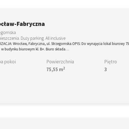
cław-Fabryczna
egomska
ieszczenia. Duży parking. All inclusive
ZACJA: Wrocław, Fabryczna, ul. Strzegomska.OPIS: Do wynajęcia lokal biurowy 7
. w budynku biurowym kl. B+. Biuro składa…
ba pokoi
Powierzchnia
Piętro
2
75,55 m
3