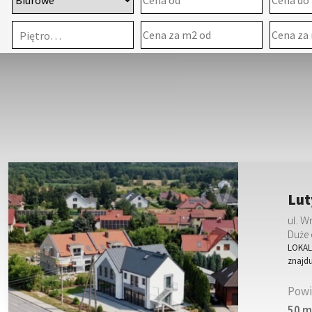
Piętro…
Lut
ul. 
Duże 
LOKALI
znajd
Powi
50 