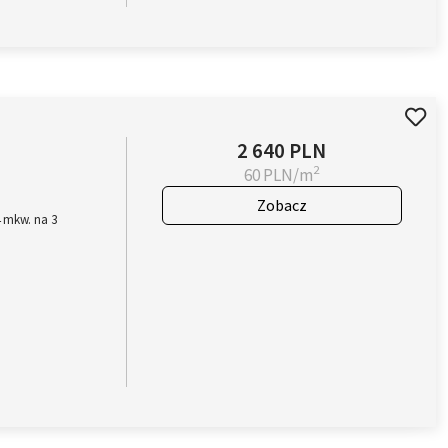
2 640 PLN
2
60 PLN/m
Zobacz
 mkw. na 3