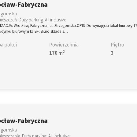
cław-Fabryczna
egomska
ieszczeń. Duży parking. All inclusive
ZACJA: Wrocław, Fabryczna, ul. Strzegomska.OPIS: Do wynajęcia lokal biurowy 1
udynku biurowym kl. B+. Biuro składa s…
ba pokoi
Powierzchnia
Piętro
2
170 m
3
cław-Fabryczna
egomska
ieszczenia. Duży parking. All inclusive