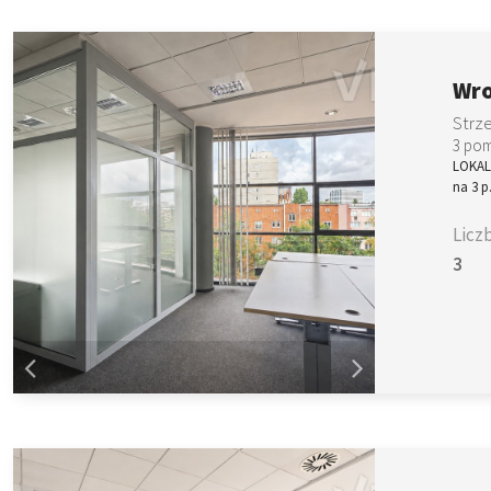
Wro
Strz
3 pom
LOKALI
na 3 p
Licz
3