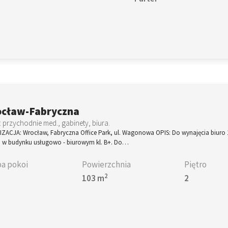
cław-Fabryczna
 przychodnie med., gabinety, biura.
IZACJA: Wrocław, Fabryczna Office Park, ul. Wagonowa OPIS: Do wynajęcia biuro
p. w budynku usługowo - biurowym kl. B+. Do…
ba pokoi
Powierzchnia
Piętro
2
103 m
2