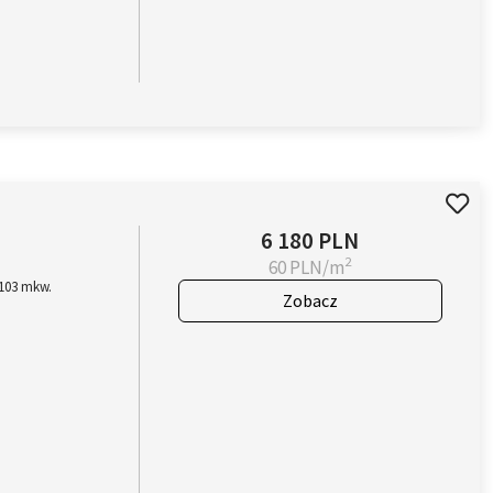
6 180 PLN
2
60 PLN/m
 103 mkw.
Zobacz