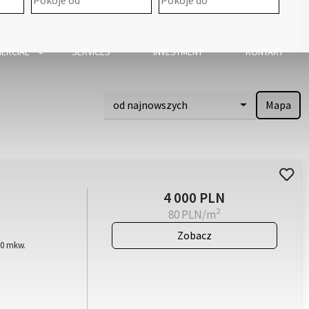
ERCIAL
SERVICES
INVESTMENT
KONTAKT
od najnowszych
Mapa
4 000 PLN
2
80 PLN/m
Zobacz
50 mkw.