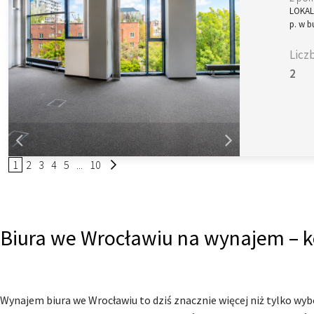
LOKALI
p. w b
Licz
2
1
2
3
4
5
...
10
Biura we Wrocławiu na wynajem – ko
Wynajem biura we Wrocławiu to dziś znacznie więcej niż tylko wyb