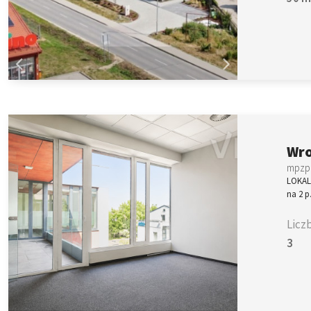
Wro
mpzp:
LOKAL
na 2 
Licz
3