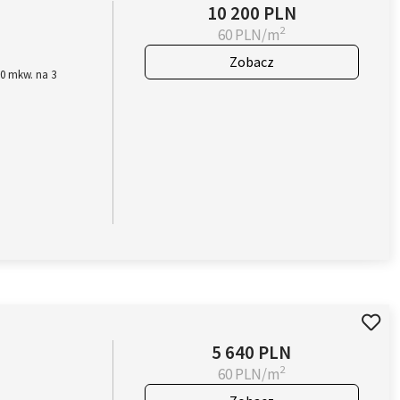
10 200 PLN
2
60 PLN/m
Zobacz
70 mkw. na 3
5 640 PLN
2
60 PLN/m