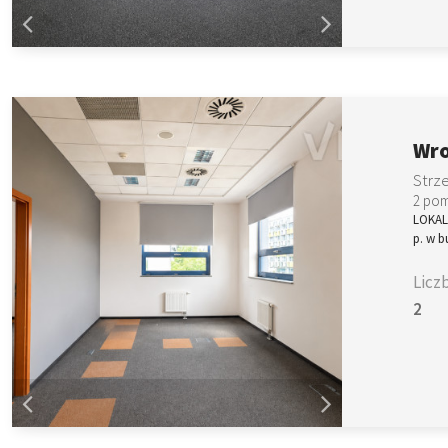
Wro
Strz
2 pom
LOKALI
p. w b
Licz
2