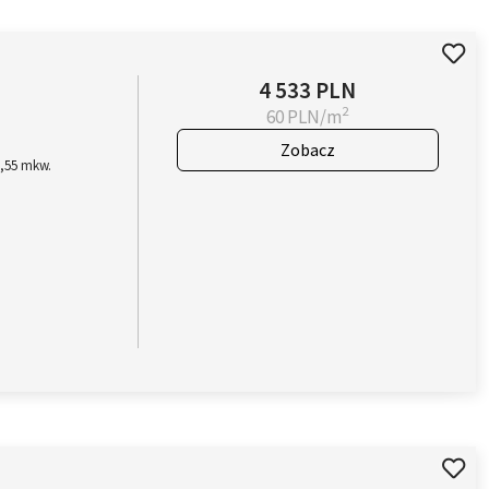
4 533 PLN
2
60 PLN/m
Zobacz
5,55 mkw.