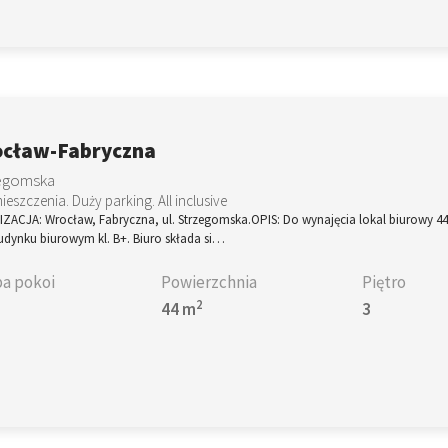
cław-Fabryczna
egomska
ieszczenia. Duży parking. All inclusive
ZACJA: Wrocław, Fabryczna, ul. Strzegomska.OPIS: Do wynajęcia lokal biurowy 44
udynku biurowym kl. B+. Biuro składa si…
ba pokoi
Powierzchnia
Piętro
2
44 m
3