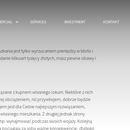
ERCIAL
SERVICES
INVESTMENT
KONTAKT
kania jest tylko wyrzucaniem pieniędzy w błoto i
wydanie kilkuset tysięcy złotych, masz pewne obawy i
ązane z kupnem własnego lokum. Niektóre z nich
czej obciążeniem, niż przywilejem, dobrze będzie
jem jest dla Ciebie najlepszym rozwiązaniem,
 własnego mieszkania. Z drugiej jednak strony
e np. wynajmować podczas swoich wojaży. Kolejną
nia pociągają za sobą ważne konsekwencje, dlatego