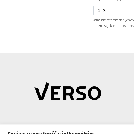
Administratorem danych osob
można się skontaktować pr
Cenimy prywatność użytkowników