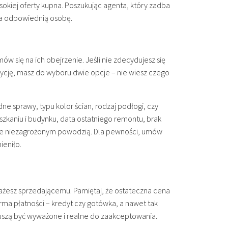
okiej oferty kupna. Poszukując agenta, który zadba
 na odpowiednią osobę.
mów się na ich obejrzenie. Jeśli nie zdecydujesz się
pozycję, masz do wyboru dwie opcje – nie wiesz czego
e sprawy, typu kolor ścian, rodzaj podłogi, czy
szkaniu i budynku, data ostatniego remontu, brak
enie niezagrożonym powodzią. Dla pewności, umów
ieniło.
każesz sprzedającemu. Pamiętaj, że ostateczna cena
ma płatności – kredyt czy gotówka, a nawet tak
y muszą być wyważone i realne do zaakceptowania.