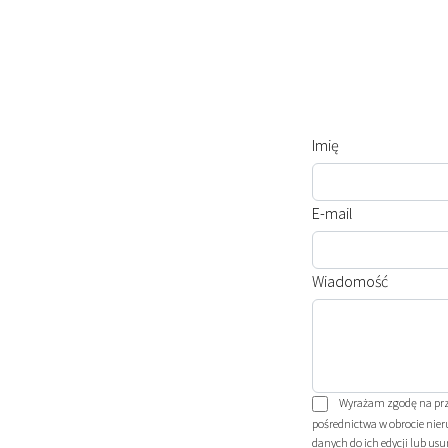
Imię
E-mail
Wiadomość
Wyrażam zgodę na prze
pośrednictwa w obrocie nie
danych do ich edycji lub usu