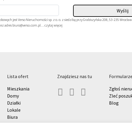
owych jest Verso Nieruchomości sp. z o. o. z siedzibą przy Grabiszyńska 208, 53-235 Wrocław
zez adres biuro@verso.com.pl…
czytaj więcej
lista ofert
znajdziesz nas tu
formularz
Mieszkania
Zgłoś nier
Domy
Zleć poszu
Działki
Blog
Lokale
Biura
Hale i magazyny
Grunty