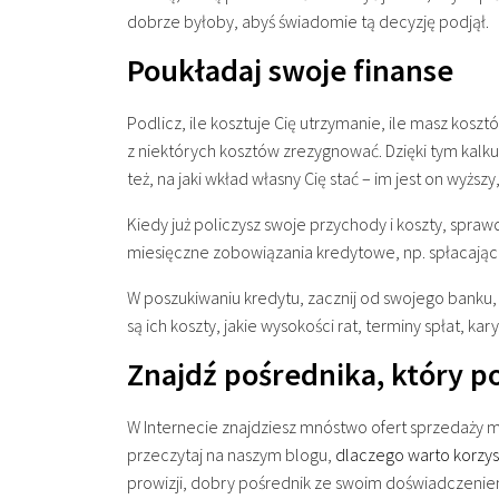
dobrze byłoby, abyś świadomie tą decyzję podjął.
Poukładaj swoje finanse
Podlicz, ile kosztuje Cię utrzymanie, ile masz kosztó
z niektórych kosztów zrezygnować. Dzięki tym kalkul
też, na jaki wkład własny Cię stać – im jest on wyżs
Kiedy już policzysz swoje przychody i koszty, spra
miesięczne zobowiązania kredytowe, np. spłacając 
W poszukiwaniu kredytu, zacznij od swojego banku, 
są ich koszty, jakie wysokości rat, terminy spłat, k
Znajdź pośrednika, który 
W Internecie znajdziesz mnóstwo ofert sprzedaży mi
przeczytaj na naszym blogu,
dlaczego warto korzys
prowizji, dobry pośrednik ze swoim doświadczeni