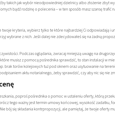
by takich jak wybór nieodpowiedniej dzielnicy albo złożenie zbyt wys
najomych bądź rodzinę o polecenia – w ten sposób masz szansę trafić
e twoje kryteria, wybierz tylko te które najbardziej Ci odpowiadają i u
ejrzyj wybrane z nich. Jeśli dalej nie zdecydowałeś się na żadną pro
czywistości. Podczas oglądania, zwracaj mniejszą uwagę na drugorzędn
które musisz z pomocą pośrednika sprawdzić, to stan instalacji w mie
 np. brak torów kolejowych tuż pod oknem oraz usytuowanie na ter
 podpisaniem aktu notarialnego, żeby sprawdzić, czy aby nic się nie zm
 cenę
eszkania, poproś pośrednika o pomoc w ustaleniu oferty, którą prze
prócz tego ważny jest termin umowy końcowej, wysokość zadatku, for
 Nie bój się składania kontrpropozycji, ale pamiętaj, że twoje ofert