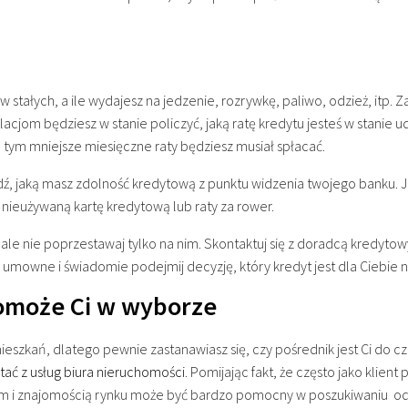
w stałych, a ile wydajesz na jedzenie, rozrywkę, paliwo, odzież, itp. Z
acjom będziesz w stanie policzyć, jaką ratę kredytu jesteś w stanie ud
zy, tym mniejsze miesięczne raty będziesz musiał spłacać.
wdź, jaką masz zdolność kredytową z punktu widzenia twojego banku. J
nieużywaną kartę kredytową lub raty za rower.
ale nie poprzestawaj tylko na nim. Skontaktuj się z doradcą kredytow
ary umowne i świadomie podejmij decyzję, który kredyt jest dla Ciebie
pomoże Ci w wyborze
eszkań, dlatego pewnie zastanawiasz się, czy pośrednik jest Ci do c
tać z usług biura nieruchomości
. Pomijając fakt, że często jako klie
em i znajomością rynku może być bardzo pomocny w poszukiwaniu od