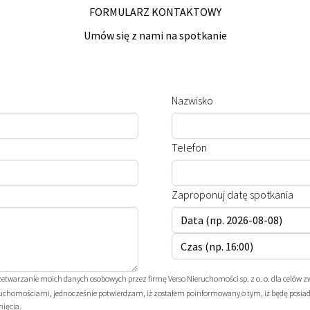
FORMULARZ KONTAKTOWY
Umów się z nami na spotkanie
Nazwisko
Telefon
Zaproponuj datę spotkania
twarzanie moich danych osobowych przez firmę Verso Nieruchomości sp. z o. o. dla celów z
ruchomościami, jednocześnie potwierdzam, iż zostałem poinformowany o tym, iż będę posiada
nięcia.