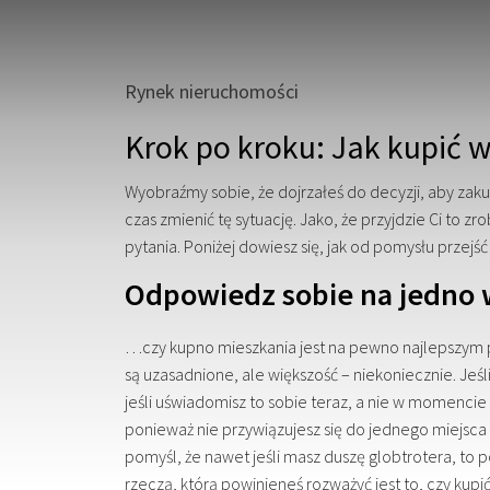
Rynek nieruchomości
Krok po kroku: Jak kupić 
Wyobraźmy sobie, że dojrzałeś do decyzji, aby zak
czas zmienić tę sytuację. Jako, że przyjdzie Ci to 
pytania. Poniżej dowiesz się, jak od pomysłu przejś
Odpowiedz sobie na jedno
…czy kupno mieszkania jest na pewno najlepszym 
są uzasadnione, ale większość – niekoniecznie. Jeś
jeśli uświadomisz to sobie teraz, a nie w momenci
ponieważ nie przywiązujesz się do jednego miejsca 
pomyśl, że nawet jeśli masz duszę globtrotera, t
rzeczą, którą powinieneś rozważyć jest to, czy ku