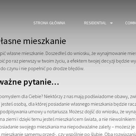
STRONA GŁÓWNA
RESIDENTIAL
COMM
własne mieszkanie
upić własne mieszkanie. Doszedłeś do wniosku, że wynajmowanie miesz
zrobić po raz pierwszy w twoim życiu, a efektem twojej decyzji będzie 
ć do czynu i nie popełnić po drodze błędów.
 ważne pytanie…
pomysłem dla Ciebie? Niektórzy z nas mają podświadome obawy, zwi
li jesteś osobą, dla której posiadanie własnego mieszkania będzie ra
e podpisywania umowy u notariusza. Możesz dojść do wniosku, że wyna
na ziemi i dzięki temu jesteś mieszkańcem świata, a nie niewolnikiem
o posiadanie swojego mieszkania ma niepodważalne zalety – możesz j
pić mieszkanie samemu przed-, czy wspólnie po ślubie. Oba rozwiąza