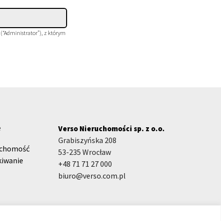
 (“Administrator”), z którym
e
Verso Nieruchomości sp. z o.o.
Grabiszyńska 208
uchomość
53-235 Wrocław
kiwanie
+48 71 71 27 000
biuro@verso.com.pl