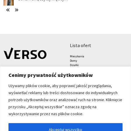
lista ofert
Mieszkania
Domy
Działki
Lokale
Cenimy prywatność użytkowników
Biura
Hale i magazyny
Grunty
Używamy plików cookie, aby poprawić jakość przeglądania,
znajdziesz nas tu
formularze
wyświetlać reklamy lub treści dostosowane do indywidualnych
Zgłoś nieruchomość
potrzeb użytkowników oraz analizować ruch na stronie. Kliknięcie
Zleć poszukiwanie
przycisku „Akceptuj wszystkie” oznacza zgodę na
Blog
Verso Nieruchomości sp. z
wykorzystywanie przez nas plików cookie.
o.o.
Grabiszyńska 208
Akceptuj wszystko