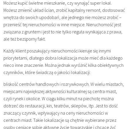
Możesz kupić świetne mieszkanie, czy wynająć super lokal.
Możesz zmienić układ ścian, zrobić kapitalny remont, dostosować
wnętrza do swoich upodobań, ale jednego nie możesz zrobić –
przenieść tej nieruchomości w inne miejsce. Nieruchomość jest
związana z gruntem i jest to nie tylko reguła wynikająca z prawa,
ale też bezsporny fakt.
Każdy klient poszukujący nieruchomości kieruje się innymi
priorytetami, dlatego dobra lokalizacja może mieć dla każdego
nieco inne znaczenie. Można jednak wyróżnić kilka obiektywnych
czynników, które świadczą o jakości lokalizacji:
bliskość centrów handlowych i rozrywkowych. W wielu miastach,
miejscami największej aktywności kulturalnej są centra miast,
czyli rynek i okolice. W ciągu kilku minut na piechotę można
dotrzeć do restauracji, kin, teatrów, sklepów, itp. Jest to dość
znaczący czynnik, wpływający na ceny nieruchomości w
centrach miast. Takie lokalizacje są chętnie wybierane przez
osoby ceniące sobie aktywne życie towarzyskie i chcące żyć