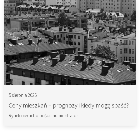
5 sierpnia 2026
Ceny mieszkań – prognozy i kiedy mogą spaść?
Rynek nieruchomości
|
administrator