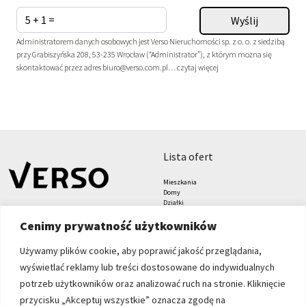
Administratorem danych osobowych jest Verso Nieruchomości sp. z o. o. z siedzibą
przy Grabiszyńska 208, 53-235 Wrocław (“Administrator”), z którym można się
skontaktować przez adres biuro@verso.com.pl…
czytaj więcej
lista ofert
Mieszkania
Domy
Działki
Lokale
Cenimy prywatność użytkowników
Biura
Hale i magazyny
Grunty
Używamy plików cookie, aby poprawić jakość przeglądania,
znajdziesz nas tu
formularze
wyświetlać reklamy lub treści dostosowane do indywidualnych
Zgłoś nieruchomość
potrzeb użytkowników oraz analizować ruch na stronie. Kliknięcie
Zleć poszukiwanie
przycisku „Akceptuj wszystkie” oznacza zgodę na
Blog