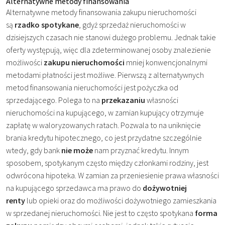
Alternatywne metody finansowania
Alternatywne metody finansowania zakupu nieruchomości
są
rzadko spotykane
, gdyż sprzedaż nieruchomości w
dzisiejszych czasach nie stanowi dużego problemu. Jednak takie
oferty występują, więc dla zdeterminowanej osoby znalezienie
możliwości
zakupu nieruchomości
mniej konwencjonalnymi
metodami płatności jest możliwe. Pierwszą z alternatywnych
metod finansowania nieruchomości jest pożyczka od
sprzedającego. Polega to na
przekazaniu
własności
nieruchomości na kupującego, w zamian kupujący otrzymuje
zapłatę w waloryzowanych ratach. Pozwala to na uniknięcie
brania kredytu hipotecznego, co jest przydatne szczególnie
wtedy, gdy bank
nie może
nam przyznać kredytu. Innym
sposobem, spotykanym często między członkami rodziny, jest
odwrócona hipoteka. W zamian za przeniesienie prawa własności
na kupującego sprzedawca ma prawo do
dożywotniej
renty
lub opieki oraz do możliwości dożywotniego zamieszkania
w sprzedanej nieruchomości. Nie jest to często spotykana
forma