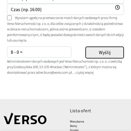
Wyrażam zgodę na przetwarzanie moich danych osobowych przez firmę
Verso Nieruchomości sp. z o. o. dla celów związanych z działalnością pośrednictwa
w obrocie nieruchomościami, jednocześnie potwierdzam, iż zostałem
poinformowany o tym, iż będę posiadać dostęp do treści swoich danych do ich edycji
lub usunięcia.
Administratorem danych osobowych jest Verso Nieruchomości sp. z o. o. z siedzibą
przy Grabiszyńska 208, 53-235 Wrocław (“Administrator”), z którym można się
skontaktować przez adres biuro@verso.com.pl…
czytaj więcej
lista ofert
Mieszkania
Domy
Działki