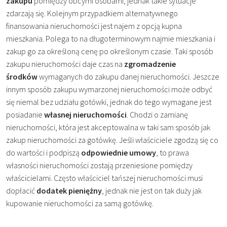
zakupu
pomiędzy obcymi osobami, jednak takie sytuacje
zdarzają się. Kolejnym przypadkiem alternatywnego
finansowania nieruchomości jest najem z opcją kupna
mieszkania. Polega to na długoterminowym najmie mieszkania i
zakup go za określoną cenę po określonym czasie. Taki sposób
zakupu nieruchomości daje czas na
zgromadzenie
środków
wymaganych do zakupu danej nieruchomości. Jeszcze
innym sposób zakupu wymarzonej nieruchomości może odbyć
się niemal bez udziału gotówki, jednak do tego wymagane jest
posiadanie
własnej nieruchomości
. Chodzi o zamianę
nieruchomości, która jest akceptowalna w taki sam sposób jak
zakup nieruchomości za gotówkę. Jeśli właściciele zgodzą się co
do wartości i podpiszą
odpowiednie umowy
, to prawa
własności nieruchomości zostają przeniesione pomiędzy
właścicielami. Często właściciel tańszej nieruchomości musi
dopłacić
dodatek pieniężny
, jednak nie jest on tak duży jak
kupowanie nieruchomości za samą gotówkę.