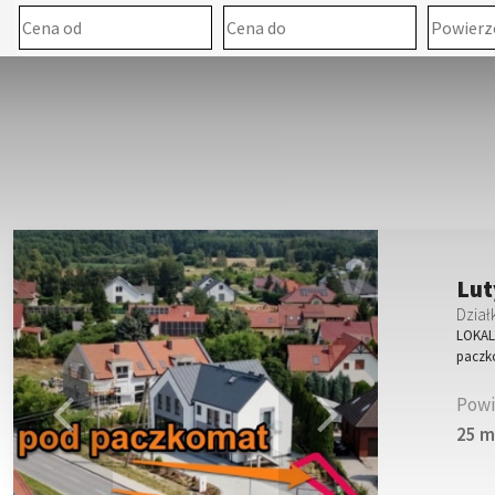
Lut
Dział
LOKALI
paczk
Powi
25 