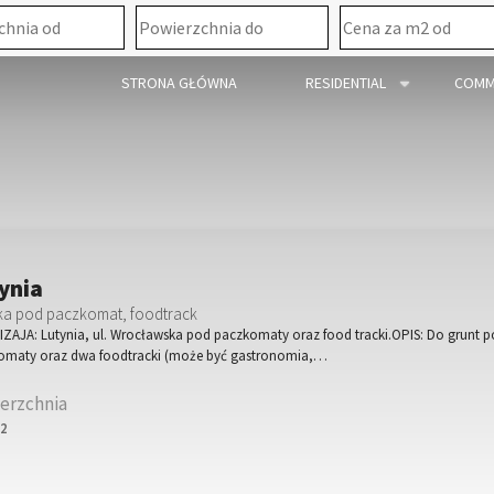
STRONA GŁÓWNA
RESIDENTIAL
COMM
ynia
ka pod paczkomat, foodtrack
ZAJA: Lutynia, ul. Wrocławska pod paczkomaty oraz food tracki.OPIS: Do grunt 
omaty oraz dwa foodtracki (może być gastronomia,…
erzchnia
2
m