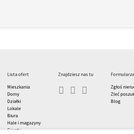
lista ofert
znajdziesz nas tu
formularz
Mieszkania
Zgłoś nier
Domy
Zleć poszu
Działki
Blog
Lokale
Biura
Hale i magazyny
Grunty