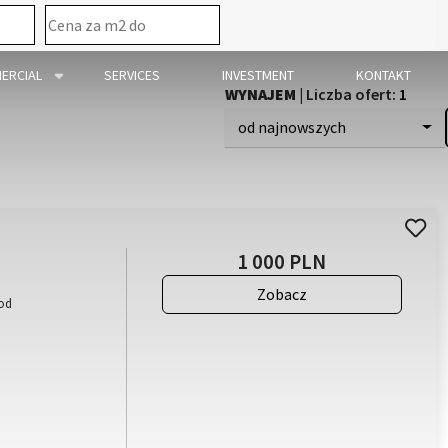
mapa
ERCIAL
SERVICES
INVESTMENT
KONTAKT
WYNAJEM
| Liczba ofert:
1
od najnowszych
1 000 PLN
Zobacz
pod