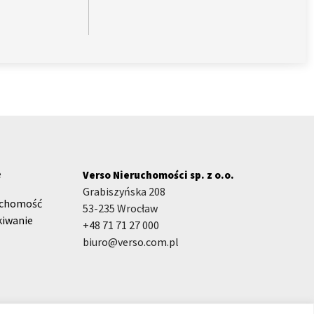
e
Verso Nieruchomości sp. z o.o.
Grabiszyńska 208
uchomość
53-235 Wrocław
kiwanie
+48 71 71 27 000
biuro@verso.com.pl