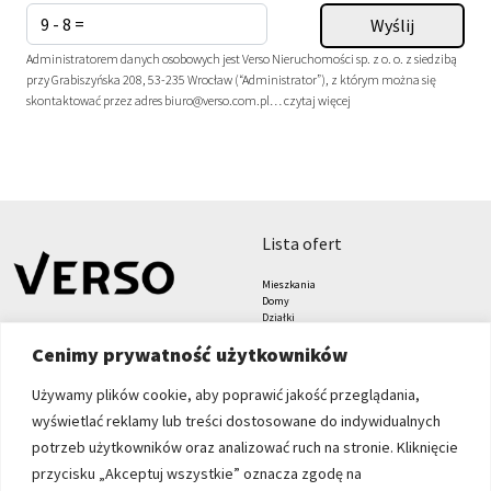
Administratorem danych osobowych jest Verso Nieruchomości sp. z o. o. z siedzibą
przy Grabiszyńska 208, 53-235 Wrocław (“Administrator”), z którym można się
skontaktować przez adres biuro@verso.com.pl…
czytaj więcej
lista ofert
Mieszkania
Domy
Działki
Lokale
Cenimy prywatność użytkowników
Biura
Hale i magazyny
Grunty
Używamy plików cookie, aby poprawić jakość przeglądania,
znajdziesz nas tu
formularze
wyświetlać reklamy lub treści dostosowane do indywidualnych
Zgłoś nieruchomość
potrzeb użytkowników oraz analizować ruch na stronie. Kliknięcie
Zleć poszukiwanie
przycisku „Akceptuj wszystkie” oznacza zgodę na
Blog