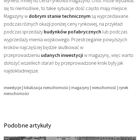
wynieść mniej niż cena rynkowa magazynu. Choć może wydawać
się to niemożliwe, to takie sytuacje dość często mają miejsce.
Magazyny w
dobrym stanie technicznym
są wyprzedawane
podczas różnych okazji poniżej ceny rynkowej, na przykład
podczas sprzedaży
budynków pofabrycznych
lub podczas
wyprzedaży mienia wojskowego. Przestrzeganie powyższych
kroków najczęściej będzie skutkować w
przeprowadzeniu
udanych inwestycji
w magazyny, więc warto
dołożyć wszelkich starań by przeprowadzone kroki były jak
najdokładniejsze.
inwestycje
|
lokalizacja nieruchomości
|
magazyny
|
nieruchomość
|
rynek
nieruchomości
Podobne artykuły