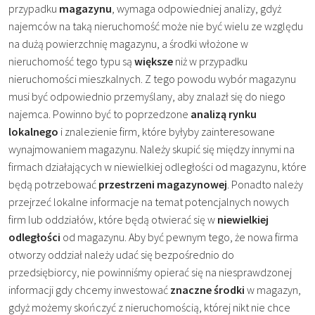
przypadku
magazynu
, wymaga odpowiedniej analizy, gdyż
najemców na taką nieruchomość może nie być wielu ze względu
na dużą powierzchnię magazynu, a środki włożone w
nieruchomość tego typu są
większe
niż w przypadku
nieruchomości mieszkalnych. Z tego powodu wybór magazynu
musi być odpowiednio przemyślany, aby znalazł się do niego
najemca. Powinno być to poprzedzone
analizą rynku
lokalnego
i znalezienie firm, które byłyby zainteresowane
wynajmowaniem magazynu. Należy skupić się między innymi na
firmach działających w niewielkiej odległości od magazynu, które
będą potrzebować
przestrzeni magazynowej
. Ponadto należy
przejrzeć lokalne informacje na temat potencjalnych nowych
firm lub oddziałów, które będą otwierać się w
niewielkiej
odległości
od magazynu. Aby być pewnym tego, że nowa firma
otworzy oddział należy udać się bezpośrednio do
przedsiębiorcy, nie powinniśmy opierać się na niesprawdzonej
informacji gdy chcemy inwestować
znaczne środki
w magazyn,
gdyż możemy skończyć z nieruchomością, której nikt nie chce