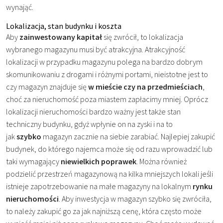
wynająć.
Lokalizacja, stan budynku i koszta
Aby
zainwestowany kapitał
się zwrócił, to lokalizacja
wybranego magazynu musi być atrakcyjna. Atrakcyjność
lokalizacji w przypadku magazynu polega na bardzo dobrym
skomunikowaniu z drogami i różnymi portami, nieistotne jest to
czy magazyn znajduje się
w mieście czy na przedmieściach
,
choć za nieruchomość poza miastem zapłacimy mniej. Oprócz
lokalizacji nieruchomości bardzo ważny jest także stan
techniczny budynku, gdyż wpłynie on na zyski i na to
jak
szybko
magazyn zacznie na siebie zarabiać. Najlepiej zakupić
budynek, do którego najemca może się od razu wprowadzić lub
taki wymagający
niewielkich poprawek
. Można również
podzielić przestrzeń magazynową na kilka mniejszych lokali jeśli
istnieje zapotrzebowanie na małe magazyny na lokalnym
rynku
nieruchomości
. Aby inwestycja w magazyn szybko się zwróciła,
to należy zakupić go za jak najniższą cenę, która często może