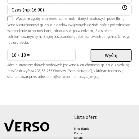
Wyrażam zgodę na przetwarzanie moich danych osobowych przez firmę
Verso Nieruchomości sp. z o. o. dla celów związanych z działalnością pośrednictwa
w obrocie nieruchomościami, jednocześnie potwierdzam, iż zostałem
poinformowany o tym, iż będę posiadać dostęp do treści swoich danych do ich edycji
lub usunięcia.
Administratorem danych osobowych jest Verso Nieruchomości sp. z o. o. z siedzibą
przy Grabiszyńska 208, 53-235 Wrocław (“Administrator”), z którym można się
skontaktować przez adres biuro@verso.com.pl…
czytaj więcej
lista ofert
Mieszkania
Domy
Działki