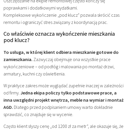
Oszczędzanie na ekipie remontowej często kończy się
poprawkami i dodatkowymi wydatkami.
Kompleksowe wykończenie „pod klucz” pozwala skrócić czas
remontu i ograniczyć stres związany z koordynacją prac.
Co właściwie oznacza wykończenie mieszkania
pod klucz?
To usługa, w której klient odbiera mieszkanie gotowe do
zamieszkania.
Zazwyczaj obejmuje ona wszystkie prace
wykończeniowe – od podłóg i malowania po montaż drzwi,
armatury, kuchni czy oświetlenia.
W praktyce zakres może wyglądać zupełnie inaczej w zależności
od firmy.
Jedna ekipa policzy tylko podstawowe prace, a
inna uwzględni projekt wnętrza, meble na wymiar i montaż
AGD.
Dlatego przed podpisaniem umowy warto dokładnie
sprawdzić, co znajduje się w wycenie.
Często klient słyszy cenę „od 1200 zł za metr”, ale okazuje się, że