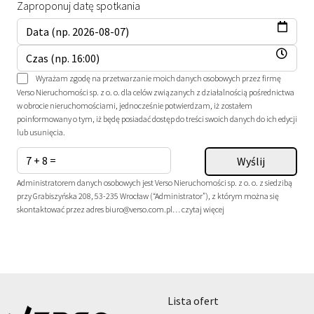
Zaproponuj datę spotkania
Wyrażam zgodę na przetwarzanie moich danych osobowych przez firmę
Verso Nieruchomości sp. z o. o. dla celów związanych z działalnością pośrednictwa
w obrocie nieruchomościami, jednocześnie potwierdzam, iż zostałem
poinformowany o tym, iż będę posiadać dostęp do treści swoich danych do ich edycji
lub usunięcia.
Administratorem danych osobowych jest Verso Nieruchomości sp. z o. o. z siedzibą
przy Grabiszyńska 208, 53-235 Wrocław (“Administrator”), z którym można się
skontaktować przez adres biuro@verso.com.pl…
czytaj więcej
lista ofert