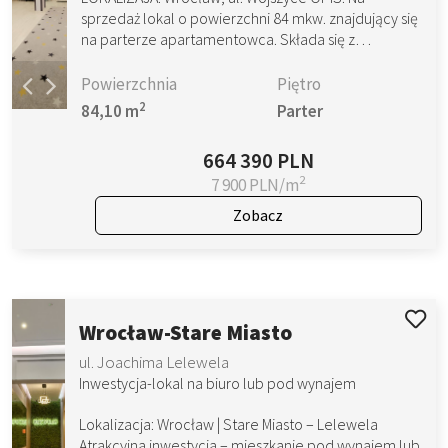
sprzedaż lokal o powierzchni 84 mkw. znajdujący się
na parterze apartamentowca. Składa się z…
Powierzchnia
Piętro
2
84,10 m
Parter
664 390 PLN
2
7 900 PLN/m
Zobacz
Wrocław-Stare Miasto
ul. Joachima Lelewela
Inwestycja-lokal na biuro lub pod wynajem
Lokalizacja: Wrocław | Stare Miasto – Lelewela
Atrakcyjna inwestycja – mieszkanie pod wynajem lub