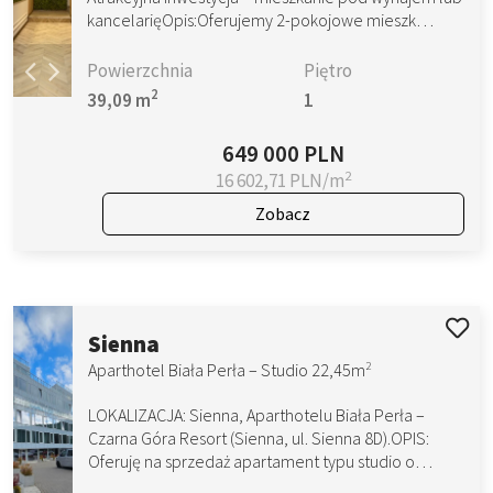
kancelarięOpis:Oferujemy 2-pokojowe mieszk…
Powierzchnia
Piętro
2
39,09 m
1
649 000 PLN
2
16 602,71 PLN/m
Zobacz
Sienna
2
Aparthotel Biała Perła – Studio 22,45m
LOKALIZACJA: Sienna, Aparthotelu Biała Perła –
Czarna Góra Resort (Sienna, ul. Sienna 8D).OPIS:
Oferuję na sprzedaż apartament typu studio o…