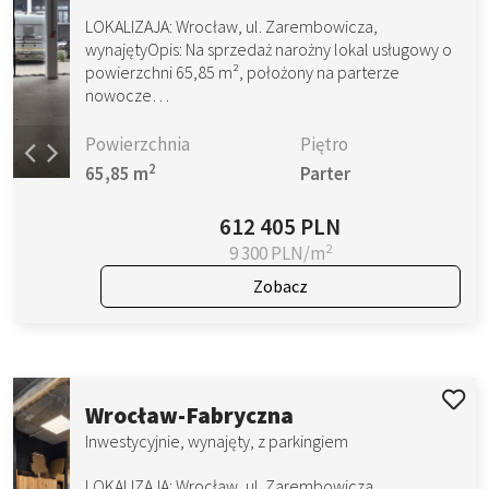
LOKALIZAJA: Wrocław, ul. Zarembowicza,
wynajętyOpis: Na sprzedaż narożny lokal usługowy o
powierzchni 65,85 m², położony na parterze
nowocze…
Powierzchnia
Piętro
2
65,85 m
Parter
612 405 PLN
2
9 300 PLN/m
Zobacz
Wrocław-Fabryczna
Inwestycyjnie, wynajęty, z parkingiem
LOKALIZAJA: Wrocław, ul. Zarembowicza,