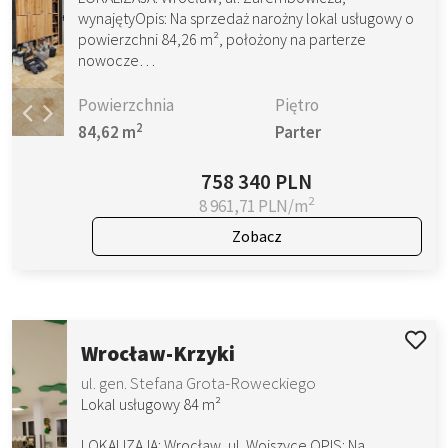
wynajętyOpis: Na sprzedaż narożny lokal usługowy o
powierzchni 84,26 m², położony na parterze
nowocze…
Powierzchnia
Piętro
2
84,62 m
Parter
758 340 PLN
2
8 961,71 PLN/m
Zobacz
Wrocław-Krzyki
ul. gen. Stefana Grota-Roweckiego
Lokal usługowy 84 m²
LOKALIZAJA: Wrocław, ul. Wojszyce OPIS: Na