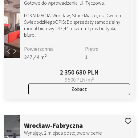
Gotowe do wprowadzenia. Ul. Tęczowa.
LOKALIZACJA: Wrocław, Stare Miasto, ok. Dworca
ŚwiebodzkiegoOPIS: Do sprzedaży samodzielny
moduł biurowy 247,44 mkw. na 1 p. w budynku
biuro…
Powierzchnia
Piętro
2
247,44 m
1
2 350 680 PLN
2
9 500 PLN/m
Zobacz
Wrocław-Fabryczna
Wynajęty, 2 miejsca postojowe w cenie