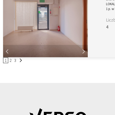
LOKALI
1 p. w
Licz
4
1
2
3