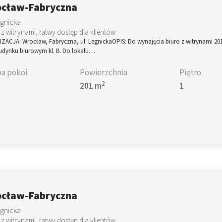
cław-Fabryczna
egnicka
 z witrynami, łatwy dostęp dla klientów
ZACJA: Wrocław, Fabryczna, ul. LegnickaOPIS: Do wynajęcia biuro z witrynami 20
budynku biurowym kl. B. Do lokalu…
ba pokoi
Powierzchnia
Piętro
2
201 m
1
cław-Fabryczna
egnicka
 z witrynami, łatwy dostęp dla klientów