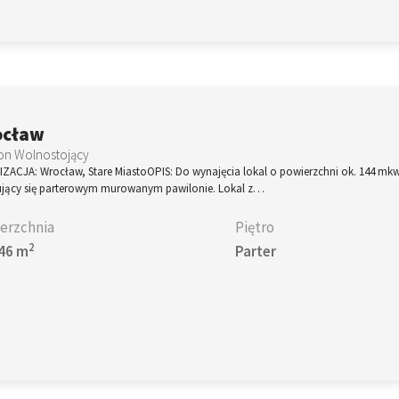
ocław
on Wolnostojący
ZACJA: Wrocław, Stare MiastoOPIS: Do wynajęcia lokal o powierzchni ok. 144 mkw
ujący się parterowym murowanym pawilonie. Lokal z…
erzchnia
Piętro
2
46 m
Parter