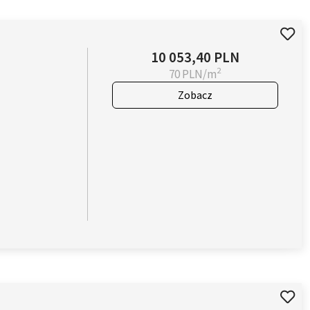
10 053,40 PLN
2
70 PLN/m
Zobacz