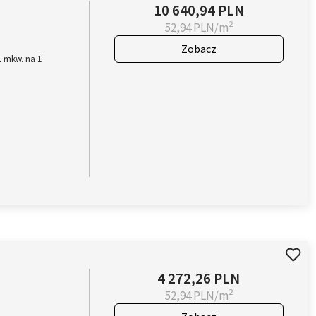
10 640,94 PLN
2
52,94 PLN/m
Zobacz
1 mkw. na 1
4 272,26 PLN
2
52,94 PLN/m