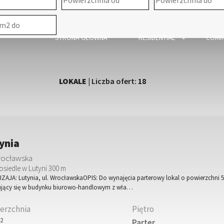
STRONA GŁÓWNA
RESIDENTIAL
COMM
LOKALE
| Liczba ofert:
18
ynia
Wrocławska
osiedle w Lutyni 300 m
ZAJA: Lutynia, ul. WrocławskaOPIS: Do wynajęcia parterowy lokal o powierzchni 
ujący się w budynku biurowo-handlowym z wła…
erzchnia
Piętro
2
m
Parter