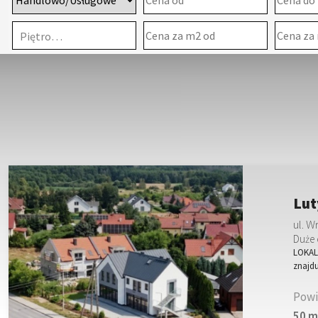
Piętro…
Lut
ul. 
Duże 
LOKALI
znajd
Powi
50 