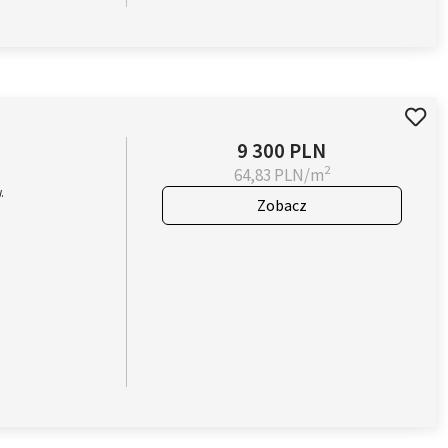
9 300 PLN
2
64,83 PLN/m
.
Zobacz