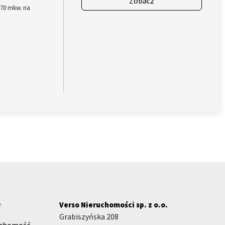
Zobacz
,70 mkw. na
e
Verso Nieruchomości sp. z o.o.
Grabiszyńska 208
uchomość