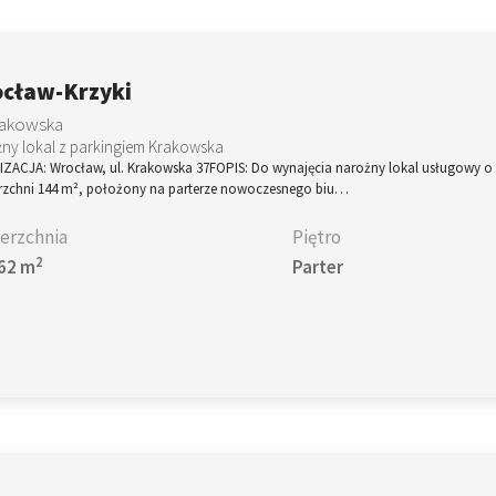
cław-Krzyki
Krakowska
ny lokal z parkingiem Krakowska
IZACJA: Wrocław, ul. Krakowska 37FOPIS: Do wynajęcia narożny lokal usługowy o
rzchni 144 m², położony na parterze nowoczesnego biu…
erzchnia
Piętro
2
62 m
Parter