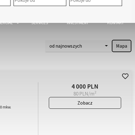
ERCIAL
SERVICES
INVESTMENT
KONTAKT
od najnowszych
Mapa
4 000 PLN
2
80 PLN/m
Zobacz
50 mkw.