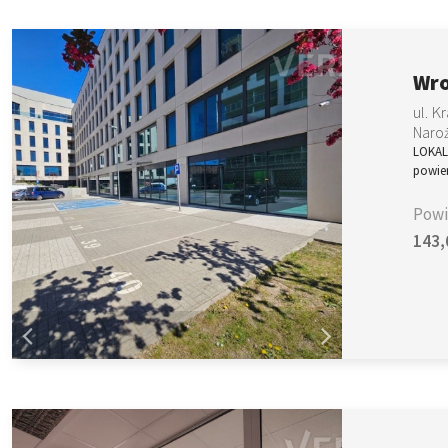
Wro
ul. 
Naroż
LOKAL
powie
Powi
143,