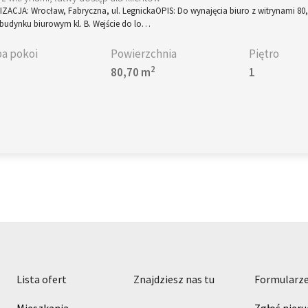
ZACJA: Wrocław, Fabryczna, ul. LegnickaOPIS: Do wynajęcia biuro z witrynami 80
 budynku biurowym kl. B. Wejście do lo…
ba pokoi
Powierzchnia
Piętro
2
80,70 m
1
lista ofert
znajdziesz nas tu
formularz
Mieszkania
Zgłoś nier