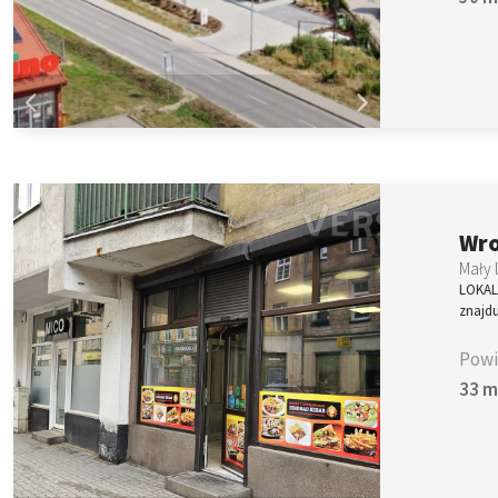
Wro
Mały 
LOKALI
znajdu
Powi
33 