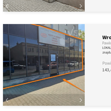
Wr
Pawil
LOKALI
znajd
Powi
143,