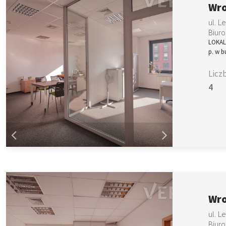
Wro
ul. L
Biuro
LOKALI
p. w 
Licz
4
Wro
ul. L
Biuro