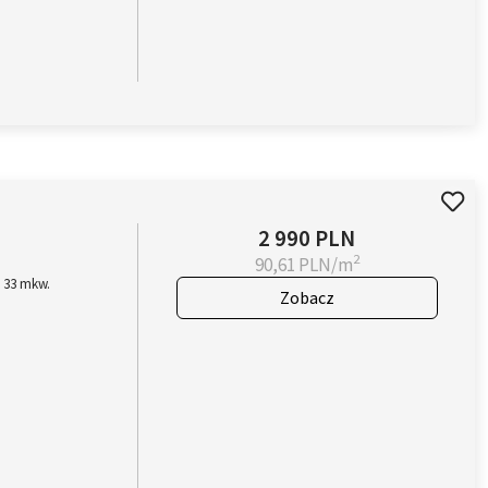
2 990 PLN
2
90,61 PLN/m
i 33 mkw.
Zobacz