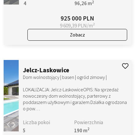
2
4
96,26 m
925 000 PLN
2
9 609,39 PLN/m
Zobacz
Jelcz-Laskowice
Dom wolnostojący | basen | ogród zimowy |
LOKALIZACJA: Jelcz-LaskowiceOPIS: Na sprzedaż
nowoczesny dom wolnostojący, parterowy z
poddaszem użytkowym i garażem.Działka ogrodzona
o pow…
Liczba pokoi
Powierzchnia
2
5
190 m