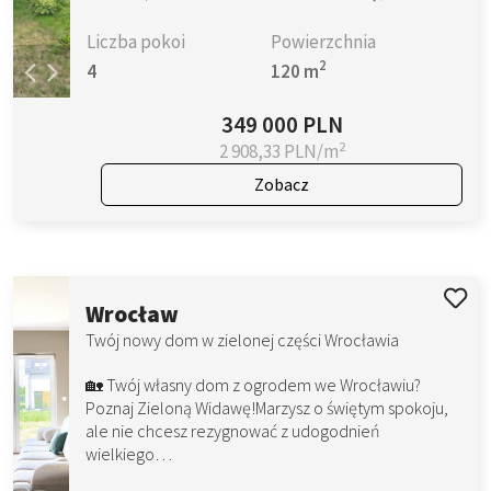
Liczba pokoi
Powierzchnia
2
4
120 m
349 000 PLN
2
2 908,33 PLN/m
Zobacz
Wrocław
Twój nowy dom w zielonej części Wrocławia
🏡 Twój własny dom z ogrodem we Wrocławiu?
Poznaj Zieloną Widawę!Marzysz o świętym spokoju,
ale nie chcesz rezygnować z udogodnień
wielkiego…