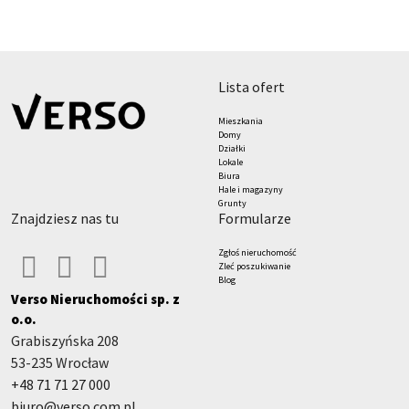
lista ofert
Mieszkania
Domy
Działki
Lokale
Biura
Hale i magazyny
Grunty
znajdziesz nas tu
formularze
Zgłoś nieruchomość
Zleć poszukiwanie
Blog
Verso Nieruchomości sp. z
o.o.
Grabiszyńska 208
53-235 Wrocław
+48 71 71 27 000
biuro@verso.com.pl