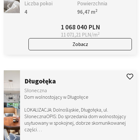
Liczba pokoi
Powierzchnia
2
4
96,47 m
1 068 040 PLN
2
11 071,21 PLN/m
Zobacz
Długołęka
Słoneczna
Dom wolnostojący w Długołęce
LOKALIZACJA: Dolnośląskie, Długołęka, ul.
SłonecznaOPIS: Do sprzedania dom wolnostojący
usytuowany w spokojnej, dobrze skomunikowanej
części…