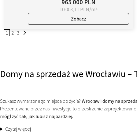
965 000 PLN
2
10 003,11 PLN/m
Zobacz
1
2
3
Domy na sprzedaż we Wrocławiu – T
Szukasz wymarzonego miejsca do życia?
Wrocław i domy na sprzedaż
Prezentowane przez nas inwestycje to przestrzenie zaprojektowane z 
mógł żyć tak, jak lubisz najbardziej.
Czytaj więcej