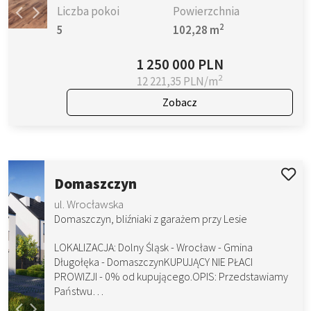
Liczba pokoi
Powierzchnia
2
5
102,28 m
1 250 000 PLN
2
12 221,35 PLN/m
Zobacz
Domaszczyn
ul. Wrocławska
Domaszczyn, bliźniaki z garażem przy Lesie
LOKALIZACJA: Dolny Śląsk - Wrocław - Gmina
Długołęka - DomaszczynKUPUJĄCY NIE PŁACI
PROWIZJI - 0% od kupującego.OPIS: Przedstawiamy
Państwu…