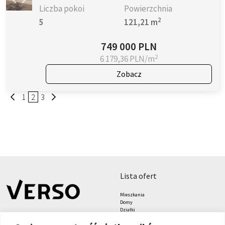
Liczba pokoi
Powierzchnia
2
5
121,21 m
749 000 PLN
2
6 179,36 PLN/m
Zobacz
1
2
3
lista ofert
Mieszkania
Domy
Działki
Lokale
Biura