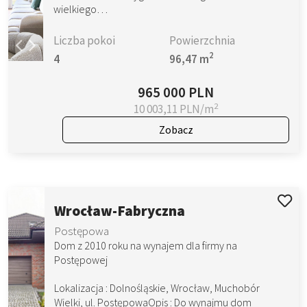
wielkiego…
Liczba pokoi
Powierzchnia
2
4
96,47 m
965 000 PLN
2
10 003,11 PLN/m
Zobacz
Wrocław-Fabryczna
Postępowa
Dom z 2010 roku na wynajem dla firmy na
Postępowej
Lokalizacja : Dolnośląskie, Wrocław, Muchobór
Wielki, ul. PostępowaOpis : Do wynajmu dom