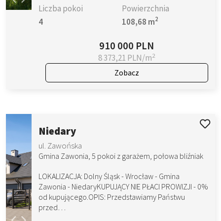
Liczba pokoi
Powierzchnia
2
4
108,68 m
910 000 PLN
2
8 373,21 PLN/m
Zobacz
Niedary
ul. Zawońska
Gmina Zawonia, 5 pokoi z garażem, połowa bliźniak
LOKALIZACJA: Dolny Śląsk - Wrocław - Gmina
Zawonia - NiedaryKUPUJĄCY NIE PŁACI PROWIZJI - 0%
od kupującego.OPIS: Przedstawiamy Państwu
przed…