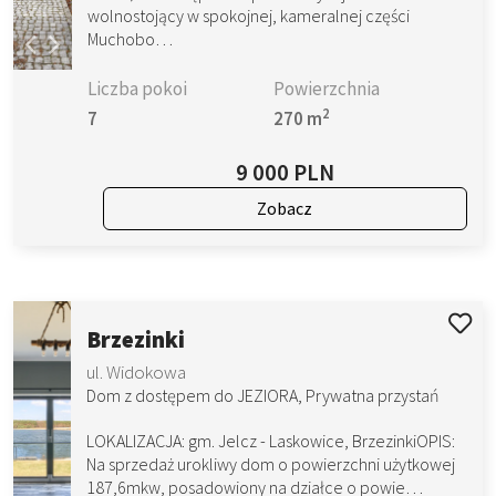
wolnostojący w spokojnej, kameralnej części
Muchobo…
Liczba pokoi
Powierzchnia
2
7
270 m
9 000 PLN
Zobacz
Brzezinki
ul. Widokowa
Dom z dostępem do JEZIORA, Prywatna przystań
LOKALIZACJA: gm. Jelcz - Laskowice, BrzezinkiOPIS:
Na sprzedaż urokliwy dom o powierzchni użytkowej
187,6mkw, posadowiony na działce o powie…