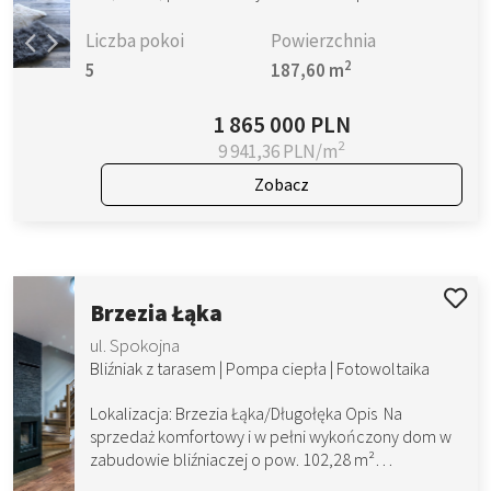
Liczba pokoi
Powierzchnia
2
5
187,60 m
1 865 000 PLN
2
9 941,36 PLN/m
Zobacz
Brzezia Łąka
ul. Spokojna
Bliźniak z tarasem | Pompa ciepła | Fotowoltaika
Lokalizacja: Brzezia Łąka/Długołęka Opis Na
sprzedaż komfortowy i w pełni wykończony dom w
zabudowie bliźniaczej o pow. 102,28 m²…