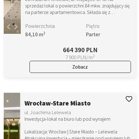
sprzedaż lokal o powierzchni 84 mkw. znajdujący się
na parterze apartamentowca. Składa się z…
Powierzchnia
Piętro
2
84,10 m
Parter
664 390 PLN
2
7 900 PLN/m
Zobacz
Wrocław-Stare Miasto
ul. Joachima Lelewela
Inwestycja-lokal na biuro lub pod wynajem
Lokalizacja: Wrocław | Stare Miasto – Lelewela
Atrakcyjna inwestycja – mieszkanie pod wynajem lub