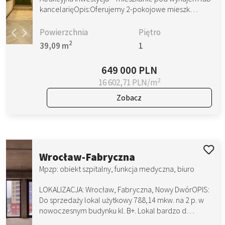
kancelarięOpis:Oferujemy 2-pokojowe mieszk…
Powierzchnia
Piętro
2
39,09 m
1
649 000 PLN
2
16 602,71 PLN/m
Zobacz
Wrocław-Fabryczna
Mpzp: obiekt szpitalny, funkcja medyczna, biuro
LOKALIZACJA: Wrocław, Fabryczna, Nowy DwórOPIS:
Do sprzedaży lokal użytkowy 788,14 mkw. na 2 p. w
nowoczesnym budynku kl. B+. Lokal bardzo d…