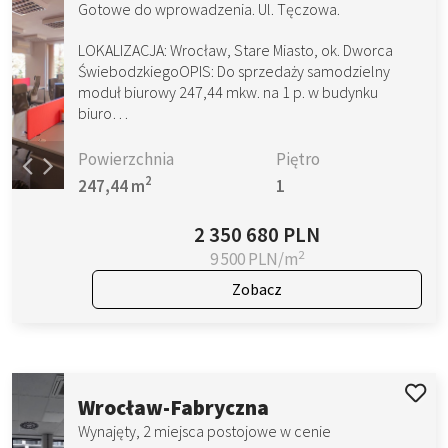
Gotowe do wprowadzenia. Ul. Tęczowa.
LOKALIZACJA: Wrocław, Stare Miasto, ok. Dworca
ŚwiebodzkiegoOPIS: Do sprzedaży samodzielny
moduł biurowy 247,44 mkw. na 1 p. w budynku
biuro…
Powierzchnia
Piętro
2
247,44 m
1
2 350 680 PLN
2
9 500 PLN/m
Zobacz
Wrocław-Fabryczna
Wynajęty, 2 miejsca postojowe w cenie