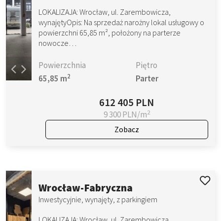
LOKALIZAJA: Wrocław, ul. Zarembowicza,
wynajętyOpis: Na sprzedaż narożny lokal usługowy o
powierzchni 65,85 m², położony na parterze
nowocze…
Powierzchnia
Piętro
2
65,85 m
Parter
612 405 PLN
2
9 300 PLN/m
Zobacz
Wrocław-Fabryczna
Inwestycyjnie, wynajęty, z parkingiem
LOKALIZAJA: Wrocław, ul. Zarembowicza,