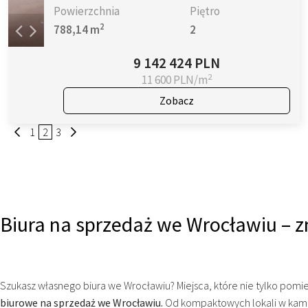
Powierzchnia
Piętro
2
788,14 m
2
9 142 424 PLN
2
11 600 PLN/m
Zobacz
1
2
3
Biura na sprzedaż we Wrocławiu – z
Szukasz własnego biura we Wrocławiu? Miejsca, które nie tylko pomieś
biurowe na sprzedaż we Wrocławiu.
Od kompaktowych lokali w kamer