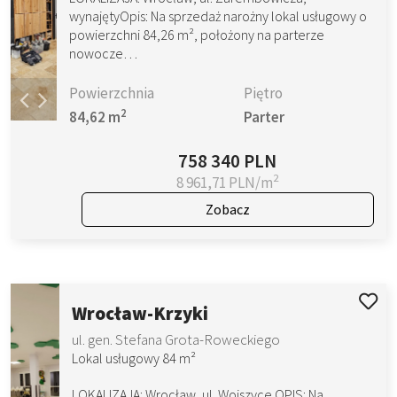
wynajętyOpis: Na sprzedaż narożny lokal usługowy o
powierzchni 84,26 m², położony na parterze
nowocze…
Powierzchnia
Piętro
2
84,62 m
Parter
758 340 PLN
2
8 961,71 PLN/m
Zobacz
Wrocław-Krzyki
ul. gen. Stefana Grota-Roweckiego
Lokal usługowy 84 m²
LOKALIZAJA: Wrocław, ul. Wojszyce OPIS: Na