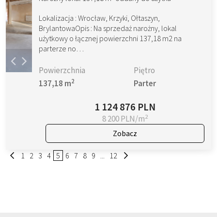
Lokalizacja : Wrocław, Krzyki, Ołtaszyn,
BrylantowaOpis : Na sprzedaż narożny, lokal
użytkowy o łącznej powierzchni 137,18 m2 na
parterze no…
Powierzchnia
Piętro
2
137,18 m
Parter
1 124 876 PLN
2
8 200 PLN/m
Zobacz
1
2
3
4
5
6
7
8
9
...
12