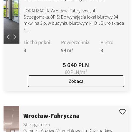
LOKALIZACJA: Wrocław, Fabryczna, ul.
Strzegomska.OPIS: Do wynajęcia lokal biurowy 94
mkw. na 3 p. w budynku biurowym kl. B+. Biuro składa
si…
Liczba pokoi
Powierzchnia
Piętro
2
3
94 m
3
5 640 PLN
2
60 PLN/m
Zobacz
Wrocław-Fabryczna
Strzegomska
Gabinet. Możliwość umeblowania. Duży parking