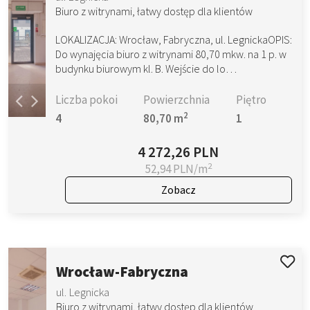
Biuro z witrynami, łatwy dostęp dla klientów
LOKALIZACJA: Wrocław, Fabryczna, ul. LegnickaOPIS:
Do wynajęcia biuro z witrynami 80,70 mkw. na 1 p. w
budynku biurowym kl. B. Wejście do lo…
Liczba pokoi
Powierzchnia
Piętro
2
4
80,70 m
1
4 272,26 PLN
2
52,94 PLN/m
Zobacz
Wrocław-Fabryczna
ul. Legnicka
Biuro z witrynami, łatwy dostęp dla klientów