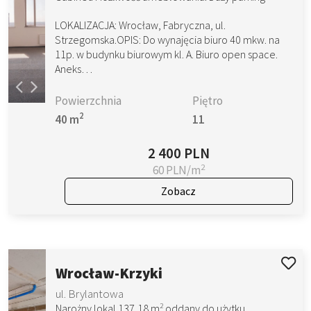
LOKALIZACJA: Wrocław, Fabryczna, ul.
Strzegomska.OPIS: Do wynajęcia biuro 40 mkw. na
11p. w budynku biurowym kl. A. Biuro open space.
Aneks…
Powierzchnia
Piętro
2
40 m
11
2 400 PLN
2
60 PLN/m
Zobacz
Wrocław-Krzyki
ul. Brylantowa
2
Narożny lokal 137,18 m
oddany do użytku