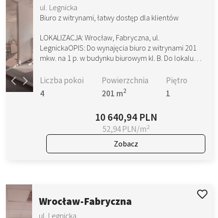
ul. Legnicka
Biuro z witrynami, łatwy dostęp dla klientów
LOKALIZACJA: Wrocław, Fabryczna, ul.
LegnickaOPIS: Do wynajęcia biuro z witrynami 201
mkw. na 1 p. w budynku biurowym kl. B. Do lokalu…
Liczba pokoi
Powierzchnia
Piętro
2
4
201 m
1
10 640,94 PLN
2
52,94 PLN/m
Zobacz
Wrocław-Fabryczna
ul. Legnicka