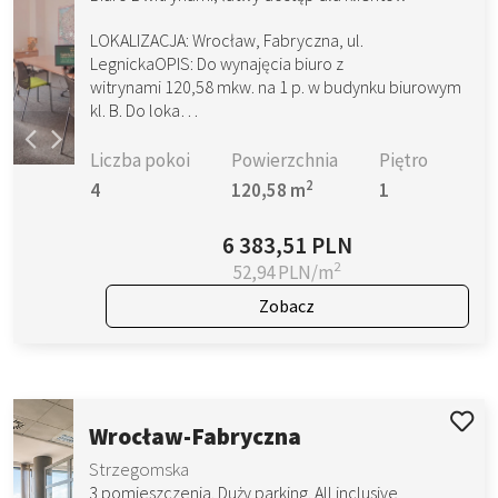
LOKALIZACJA: Wrocław, Fabryczna, ul.
LegnickaOPIS: Do wynajęcia biuro z
witrynami 120,58 mkw. na 1 p. w budynku biurowym
kl. B. Do loka…
Liczba pokoi
Powierzchnia
Piętro
2
4
120,58 m
1
6 383,51 PLN
2
52,94 PLN/m
Zobacz
Wrocław-Fabryczna
Strzegomska
3 pomieszczenia. Duży parking. All inclusive