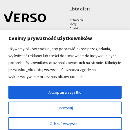
lista ofert
Mieszkania
Domy
Działki
Lokale
Cenimy prywatność użytkowników
Biura
Hale i magazyny
Grunty
Używamy plików cookie, aby poprawić jakość przeglądania,
znajdziesz nas tu
formularze
wyświetlać reklamy lub treści dostosowane do indywidualnych
Zgłoś nieruchomość
potrzeb użytkowników oraz analizować ruch na stronie. Kliknięcie
Zleć poszukiwanie
przycisku „Akceptuj wszystkie” oznacza zgodę na
Blog
Verso Nieruchomości sp. z
wykorzystywanie przez nas plików cookie.
o.o.
Grabiszyńska 208
Akceptuj wszystko
53-235 Wrocław
+48 71 71 27 000
Dostosuj
biuro@verso.com.pl
Odrzuć wszystkie
© 2026 Wszystkie prawa zastrzeżone | Program dla biur nieruchomości -
asaricrm.com