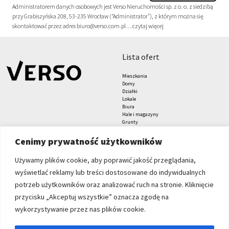
Administratorem danych osobowych jest Verso Nieruchomości sp. z o. o. z siedzibą
przy Grabiszyńska 208, 53-235 Wrocław (“Administrator”), z którym można się
skontaktować przez adres biuro@verso.com.pl…
czytaj więcej
lista ofert
Mieszkania
Domy
Działki
Lokale
Biura
Hale i magazyny
Grunty
znajdziesz nas tu
formularze
Cenimy prywatność użytkowników
Zgłoś nieruchomość
Zleć poszukiwanie
Używamy plików cookie, aby poprawić jakość przeglądania,
Blog
wyświetlać reklamy lub treści dostosowane do indywidualnych
Verso Nieruchomości sp. z
potrzeb użytkowników oraz analizować ruch na stronie. Kliknięcie
o.o.
przycisku „Akceptuj wszystkie” oznacza zgodę na
Grabiszyńska 208
wykorzystywanie przez nas plików cookie.
53-235 Wrocław
+48 71 71 27 000