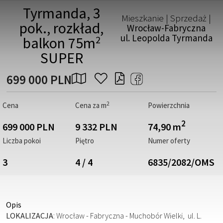
Tyrmanda, 3
Mieszkanie | Sprzedaż |
pok., rozkład,
Wrocław-Fabryczna
ul. Leopolda Tyrmanda
2
balkon 75m
SUPER
699 000 PLN
2
Cena
Cena za m
Powierzchnia
2
699 000 PLN
9 332 PLN
74,90 m
Liczba pokoi
Piętro
Numer oferty
3
4 / 4
6835/2082/OMS
Opis
LOKALIZACJA
: Wrocław - Fabryczna - Muchobór Wielki, ul. L.