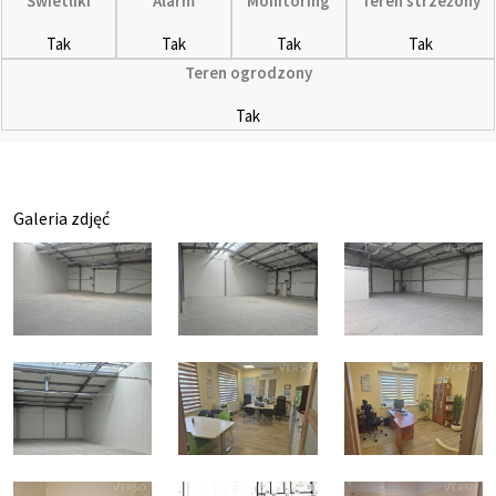
Świetliki
Alarm
Monitoring
Teren strzeżony
Tak
Tak
Tak
Tak
Teren ogrodzony
Tak
Galeria zdjęć