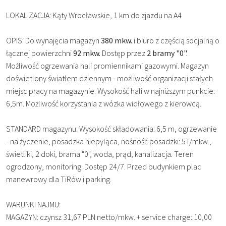
LOKALIZACJA: Kąty Wrocławskie, 1 km do zjazdu na A4
OPIS: Do wynajęcia magazyn
380 mkw.
i biuro z częścią socjalną o
łącznej powierzchni
92 mkw.
Dostęp przez
2 bramy "0".
Możliwość ogrzewania hali promiennikami gazowymi. Magazyn
doświetlony światłem dziennym - możliwość organizacji stałych
miejsc pracy na magazynie. Wysokość hali w najniższym punkcie:
6,5m. Możliwość korzystania z wózka widłowego z kierowcą.
STANDARD magazynu: Wysokość składowania: 6,5 m, ogrzewanie
- na życzenie, posadzka niepyląca, nośność posadzki: 5T/mkw.,
świetliki, 2 doki, brama "0", woda, prąd, kanalizacja. Teren
ogrodzony, monitoring. Dostęp 24/7. Przed budynkiem plac
manewrowy dla TiRów i parking.
WARUNKI NAJMU:
MAGAZYN: czynsz 31,67 PLN netto/mkw. + service charge: 10,00