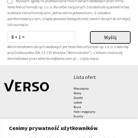
Wyrażam zgodę na przetwarzanie moich danych osobowych przez firmę
Verso Nieruchomości sp. z o. o. dla celów związanych z działalnością pośrednictwa
w obrocie nieruchomościami, jednocześnie potwierdzam, iż zostałem
poinformowany o tym, iż będę posiadać dostęp do treści swoich danych do ich edycji
lub usunięcia.
Administratorem danych osobowych jest Verso Nieruchomości sp. z o. o. z siedzibą
przy Grabiszyńska 208, 53-235 Wrocław (“Administrator”), z którym można się
skontaktować przez adres biuro@verso.com.pl…
czytaj więcej
lista ofert
Mieszkania
Domy
Działki
Lokale
Biura
Hale i magazyny
Grunty
znajdziesz nas tu
formularze
Cenimy prywatność użytkowników
Zgłoś nieruchomość
Zleć poszukiwanie