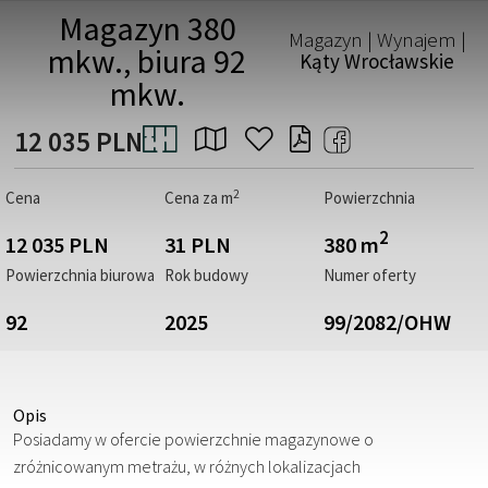
Magazyn 380
Magazyn | Wynajem |
mkw., biura 92
Kąty Wrocławskie
mkw.
12 035 PLN
2
Cena
Cena za m
Powierzchnia
2
12 035 PLN
31 PLN
380 m
Powierzchnia biurowa
Rok budowy
Numer oferty
92
2025
99/2082/OHW
Opis
Posiadamy w ofercie powierzchnie magazynowe o
zróżnicowanym metrażu, w różnych lokalizacjach