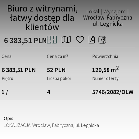
Biuro z witrynami,
Lokal | Wynajem |
łatwy dostęp dla
Wrocław-Fabryczna
ul. Legnicka
klientów
6 383,51 PLN
2
Cena
Cena za m
Powierzchnia
2
6 383,51 PLN
52 PLN
120,58 m
Piętro
Liczba pokoi
Numer oferty
1 /
4
5746/2082/OLW
Opis
LOKALIZACJA: Wrocław, Fabryczna, ul. Legnicka