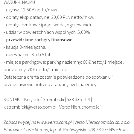
WARUNKI NAJMU
- czynsz: 12,50 € netto/mkw.
- opłaty eksploatacyjne: 20,00 PLN netto/mkw.
- opłaty licznikowe (prąd, woda, ogrzewanie).
- udział w powierzchniach wspólnych: 5,00%
-
przewidziane zachęty finansowe
- kaucja 3-miesięczna.
- okres najmu: 3 lub 5 lat
- miejsce parkingowe: parking naziemny: 60 € netto/1 miejsce,
podziemny: 70 € netto/1 miejsce.
Ostateczna oferta zostanie potwierdzona po spotkaniu i
przedstawieniu potrzeb aranżacyjnych najemcy.
KONTAKT: Krzysztof Strembicki | 533 335 104 |
k.strembicki@verso.com.pl | Verso Nieruchomości |
Zobacz więcej na www.verso.com.pl | Verso Nieruchomości sp. z o.o.
Biurowiec Corte Verona, II p. ul. Grabiszyńska 208, 53-235 Wrocław |