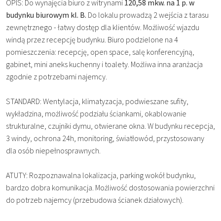
OPIS: Do wynajęcia biuro z witrynami
120,58 mkw. na 1 p. w
budynku biurowym kl. B.
Do lokalu prowadzą 2 wejścia z tarasu
zewnętrznego - łatwy dostęp dla klientów. Możliwość wjazdu
windą przez recepcję budynku. Biuro podzielone na 4
pomieszczenia: recepcję, open space, salę konferencyjną,
gabinet, mini aneks kuchenny i toalety. Możliwa inna aranżacja
zgodnie z potrzebami najemcy.
STANDARD: Wentylacja, klimatyzacja, podwieszane sufity,
wykładzina, możliwość podziału ściankami, okablowanie
strukturalne, czujniki dymu, otwierane okna. W budynku recepcja,
3 windy, ochrona 24h, monitoring, światłowód, przystosowany
dla osób niepełnosprawnych.
ATUTY: Rozpoznawalna lokalizacja, parking wokół budynku,
bardzo dobra komunikacja. Możliwość dostosowania powierzchni
do potrzeb najemcy (przebudowa ścianek działowych).