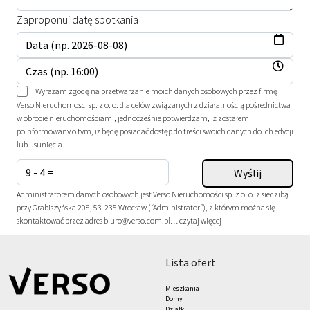
Zaproponuj datę spotkania
Wyrażam zgodę na przetwarzanie moich danych osobowych przez firmę
Verso Nieruchomości sp. z o. o. dla celów związanych z działalnością pośrednictwa
w obrocie nieruchomościami, jednocześnie potwierdzam, iż zostałem
poinformowany o tym, iż będę posiadać dostęp do treści swoich danych do ich edycji
lub usunięcia.
Administratorem danych osobowych jest Verso Nieruchomości sp. z o. o. z siedzibą
przy Grabiszyńska 208, 53-235 Wrocław (“Administrator”), z którym można się
skontaktować przez adres biuro@verso.com.pl…
czytaj więcej
lista ofert
Mieszkania
Domy
Działki